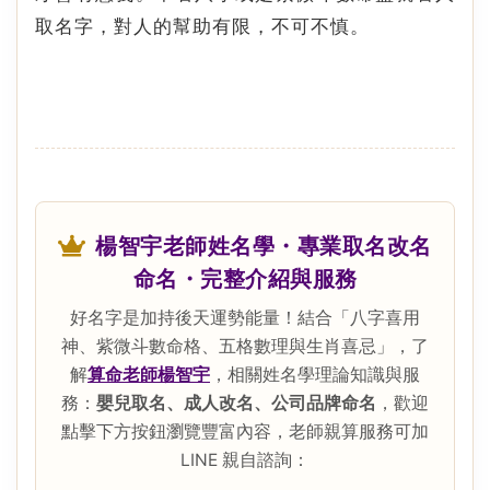
取名字，對人的幫助有限，不可不慎。
楊智宇老師姓名學・專業取名改名
命名・完整介紹與服務
好名字是加持後天運勢能量！結合「八字喜用
神、紫微斗數命格、五格數理與生肖喜忌」，了
解
算命老師楊智宇
，相關姓名學理論知識與服
務：
嬰兒取名、成人改名、公司品牌命名
，歡迎
點擊下方按鈕瀏覽豐富內容，老師親算服務可加
LINE 親自諮詢：