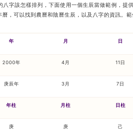
的八字該怎樣排列，下面使用一個生辰當做範例，提供
萬年曆，可以找到農曆和陰曆生辰，以及八字的資訊。
年
月
日
2000
年
4
月
11
日
庚辰年
3
月
7
日
年柱
月柱
日柱
庚
庚
己