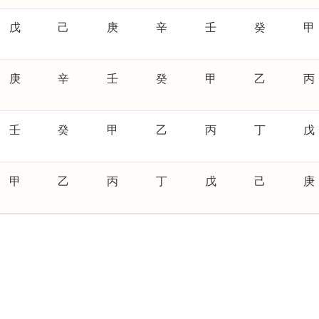
戊
己
庚
辛
壬
癸
甲
庚
辛
壬
癸
甲
乙
丙
壬
癸
甲
乙
丙
丁
戊
甲
乙
丙
丁
戊
己
庚