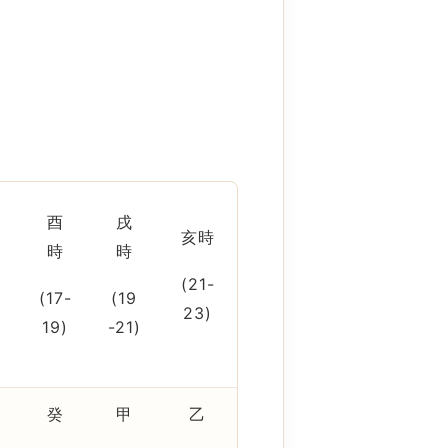
酉
戌
亥時
時
時
(21-
(17-
(19
23)
)
19)
-21)
癸
甲
乙