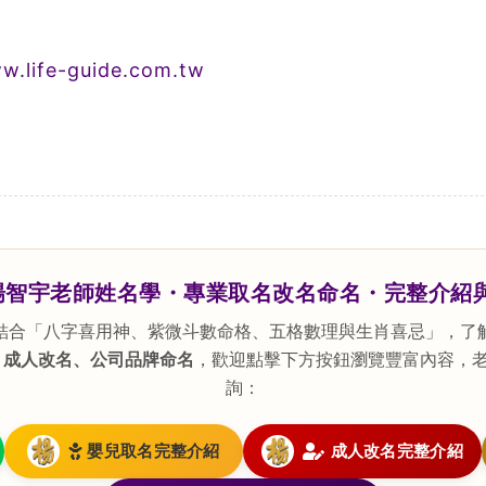
w.life-guide.com.tw
楊智宇老師姓名學・專業取名改名命名・完整介紹
結合「八字喜用神、紫微斗數命格、五格數理與生肖喜忌」，了
、成人改名、公司品牌命名
，歡迎點擊下方按鈕瀏覽豐富內容，老師
詢：
嬰兒取名完整介紹
成人改名完整介紹