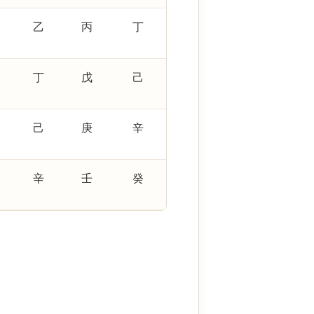
乙
丙
丁
丁
戊
己
己
庚
辛
辛
壬
癸