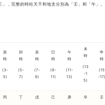
壬」，完整的時柱天干和地支分別為「壬」和「午」。
未
寅
卯
辰
巳
午
申
時
時
時
時
時
時
時
(13
(3-
(5-
(7-
(9-
(11-
(15
-1
5)
7)
9)
11)
13)
-17
5)
丙
丁
戊
己
庚
辛
壬