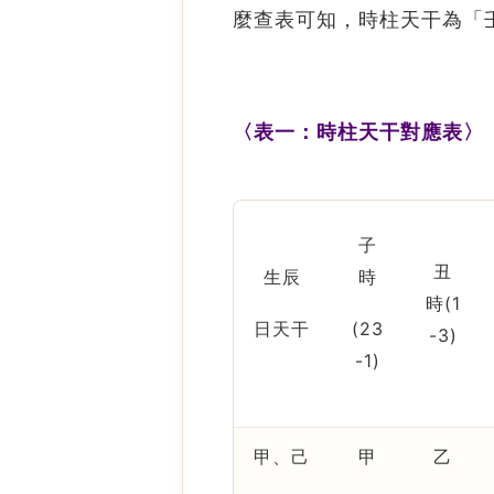
麼查表可知，時柱天干為「
〈表一：
時柱天干對應表〉
子
丑
生辰
時
時
(1
日天干
(23
-3)
-1)
甲、己
甲
乙