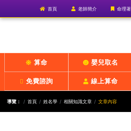
(current)
首頁
老師簡介
命理著
算命
嬰兒取名
免費諮詢
線上算命
導覽：
首頁
姓名學
相關知識文章
文章內容