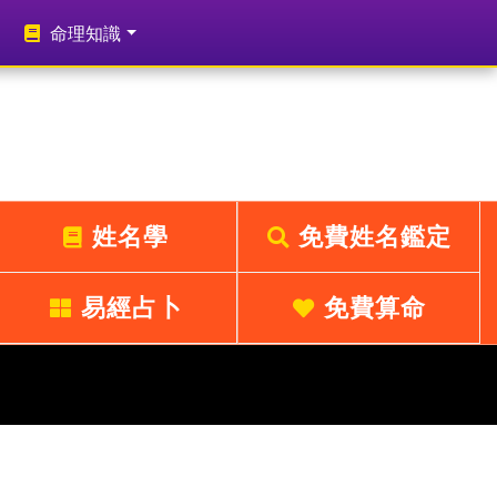
命理知識
姓名學
免費姓名鑑定
易經占卜
免費算命