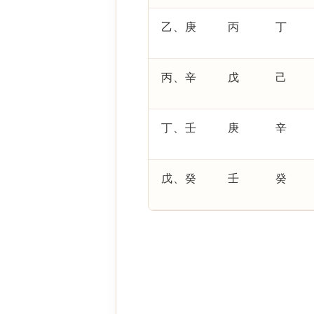
乙、庚
丙
丁
丙、辛
戊
己
丁、壬
庚
辛
戊、癸
壬
癸