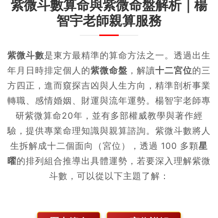
紫微斗數算命與紫微命盤解析｜楊
智宇老師親算服務
紫微斗數
是東方最精準的算命方法之一。透過出生
年月日時排定個人的
紫微命盤
，解讀
十二宮位
的三
方四正，進而窺探吉凶與人生方向，精準剖析事業
轉職、感情婚姻、財運與流年運勢。楊智宇老師專
研紫微算命20年，並有多部權威教學與著作經
驗，提供專業命理知識與親算諮詢。紫微斗數將人
生拆解成十二個面向（宮位），透過 100 多顆
星
曜
的排列組合推導出具體運勢，若要深入理解紫微
斗數，可以從以下主題了解：