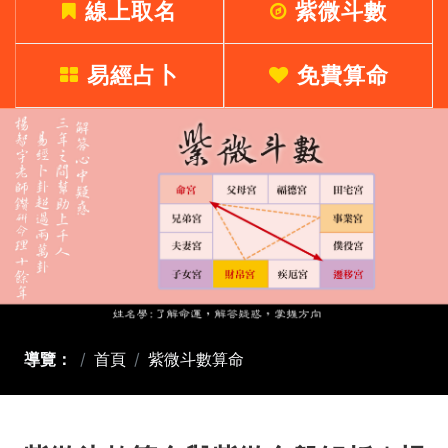
線上取名
紫微斗數
易經占卜
免費算命
導覽：
首頁
紫微斗數算命