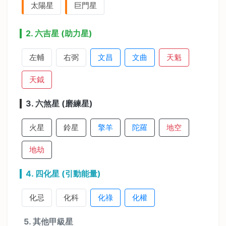
太陽星
巨門星
2. 六吉星 (助力星)
左輔
右弼
文昌
文曲
天魁
天鉞
3. 六煞星 (磨練星)
火星
鈴星
擎羊
陀羅
地空
地劫
4. 四化星 (引動能量)
化忌
化科
化祿
化權
5. 其他甲級星