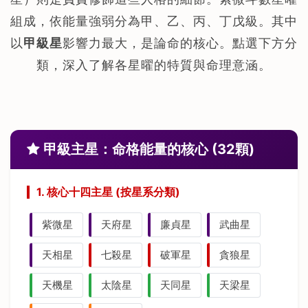
組成，依能量強弱分為甲、乙、丙、丁戊級。其中
以
甲級星
影響力最大，是論命的核心。點選下方分
類，深入了解各星曜的特質與命理意涵。
甲級主星：命格能量的核心 (32顆)
1. 核心十四主星 (按星系分類)
紫微星
天府星
廉貞星
武曲星
天相星
七殺星
破軍星
貪狼星
天機星
太陰星
天同星
天梁星