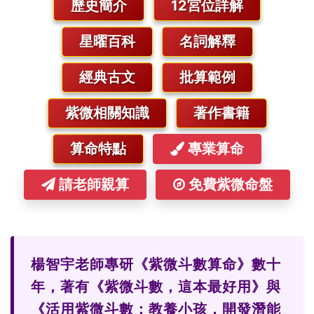
歷史簡介
12宮位詳解
星曜百科
名詞解釋
經典古文
批算範例
紫微相關知識
著作書籍
算命特點
專業算命
請老師親算
免費紫微命盤
楊智宇老師專研《紫微斗數算命》數十
年，著有《紫微斗數，這本最好用》與
《活用紫微斗數：教養小孩，開發潛能