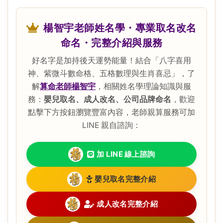
楊智宇老師姓名學・專業取名改名
命名・完整介紹與服務
好名字是加持後天運勢能量！結合「八字喜用
神、紫微斗數命格、五格數理與生肖喜忌」，了
解
算命老師楊智宇
，相關姓名學理論知識與服
務：
嬰兒取名、成人改名、公司品牌命名
，歡迎
點擊下方按鈕瀏覽豐富內容，老師親算服務可加
LINE 親自諮詢：
加 LINE 線上諮詢
嬰兒取名完整介紹
成人改名完整介紹