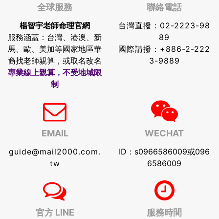
全球服務
聯絡電話
楊智宇老師命理官網
台灣直撥：
02-2223-98
服務涵蓋：台灣、港澳、新
89
馬、歐、美加等國家地區華
國際請撥：
+886-2-222
裔找老師親算，或取名改名
3-9889
專業線上親算，不受地域限
制
EMAIL
WECHAT
guide@mail2000.com.
ID：s0966586009或096
tw
6586009
官方 LINE
服務時間