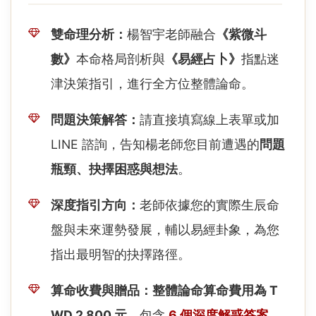
雙命理分析：
楊智宇老師融合
《紫微斗
數》
本命格局剖析與
《易經占卜》
指點迷
津決策指引，進行全方位整體論命。
問題決策解答：
請直接填寫線上表單或加
LINE 諮詢，告知楊老師您目前遭遇的
問題
瓶頸、抉擇困惑與想法
。
深度指引方向：
老師依據您的實際生辰命
盤與未來運勢發展，輔以易經卦象，為您
指出最明智的抉擇路徑。
算命收費與贈品：
整體論命算命費用為 T
WD 2,800 元
。包含
6 個深度解惑答案
，