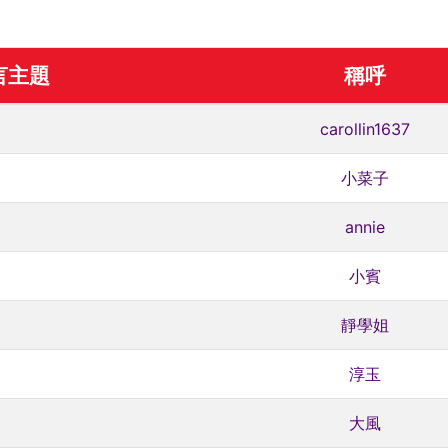
言主題
稱呼
carollin1637
小菜子
annie
小賓
靜學姐
淳玉
大風