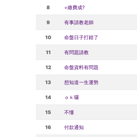
8
=繳費成?
9
有事請教老師
10
命盤日子打錯了
11
有問題請教
12
命盤資料有問題
13
想知道一生運勢
14
ｏｋ囉
15
不懂
16
付款通知