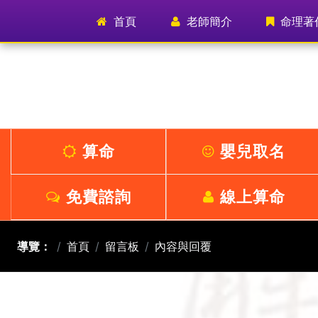
首頁
(current)
老師簡介
命理著
算命
嬰兒取名
免費諮詢
線上算命
導覽：
首頁
留言板
內容與回覆