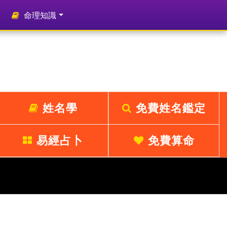
命理知識
姓名學
免費姓名鑑定
易經占卜
免費算命