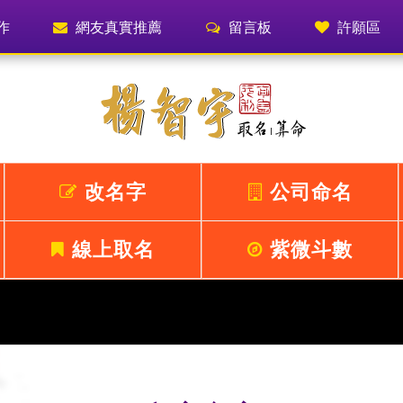
作
網友真實推薦
留言板
許願區
改名字
公司命名
線上取名
紫微斗數