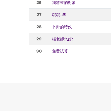
26
我將來的對象
27
哦哦..準
28
卜卦的時效
29
楊老師您好:
30
免费试算