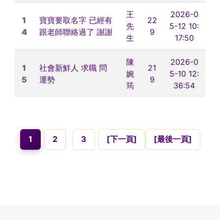
王
2026-0
1
寶寶要取名字 已經有
22
先
5-12 10:
4
跟老師聯絡過了 謝謝
9
生
17:50
陳
2026-0
1
社會新鮮人 求職 問
21
婉
5-10 12:
5
運勢
9
筠
36:54
1
[
2
]
[
3
]
[下一頁]
[最後一頁]