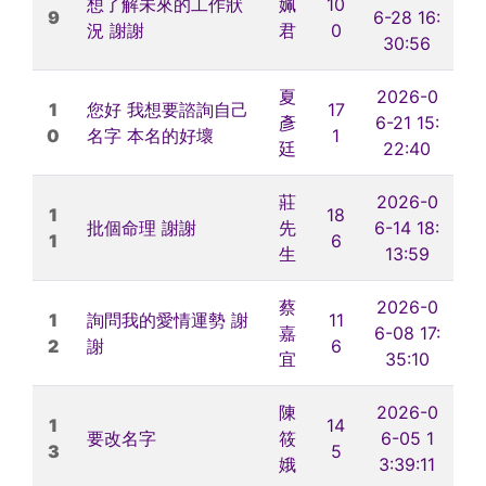
想了解未來的工作狀
姵
10
9
6-28 16:
況 謝謝
君
0
30:56
夏
2026-0
1
您好 我想要諮詢自己
17
彥
6-21 15:
0
名字 本名的好壞
1
廷
22:40
莊
2026-0
1
18
批個命理 謝謝
先
6-14 18:
1
6
生
13:59
蔡
2026-0
1
詢問我的愛情運勢 謝
11
嘉
6-08 17:
2
謝
6
宜
35:10
陳
2026-0
1
14
要改名字
筱
6-05 1
3
5
娥
3:39:11