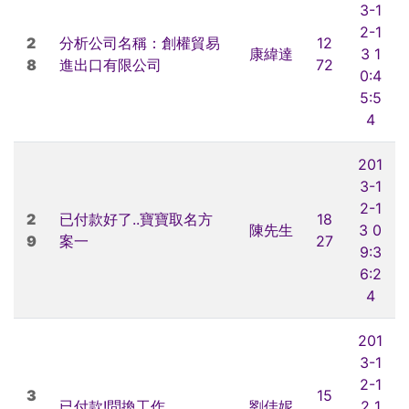
3-1
2-1
2
分析公司名稱：創權貿易
12
康緯達
3 1
8
進出口有限公司
72
0:4
5:5
4
201
3-1
2-1
2
已付款好了..寶寶取名方
18
陳先生
3 0
9
案一
27
9:3
6:2
4
201
3-1
2-1
3
15
已付款!問換工作
劉佳妮
2 1