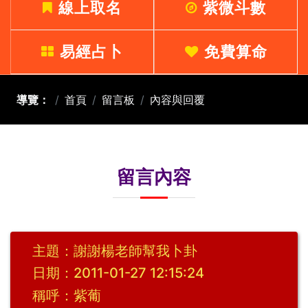
線上取名
紫微斗數
易經占卜
免費算命
導覽：
首頁
留言板
內容與回覆
留言內容
主題：謝謝楊老師幫我卜卦
日期：2011-01-27 12:15:24
稱呼：紫葡