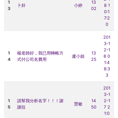
1
13
卜卦
小婷
8 1
3
02
0:1
7:2
0
201
3-1
2-1
1
楊老師好，我已用轉帳方
13
盧小姐
8 0
4
式付公司名費用
25
1:4
8:3
3
201
3-1
1
請幫我分析名字！！！謝
14
2-1
慧敏
5
謝拉
50
7 2
1:0