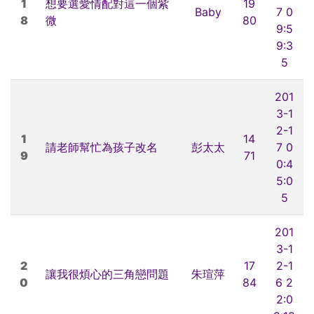
1
想要選愛情配對這一個紫
19
Baby
7 0
8
微
80
9:5
9:3
5
201
3-1
2-1
1
14
請老師幫忙為孩子改名
彭太太
7 0
9
71
0:4
5:0
5
201
3-1
2
17
2-1
讓我很煩心的三角戀問題
朱瑄萍
0
84
6 2
2:0