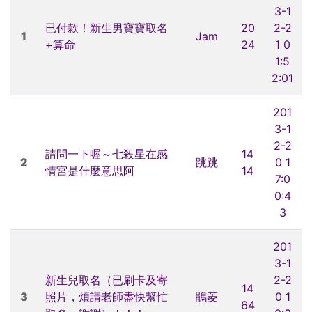
3-1
已付款！新生男寶寶取名
20
2-2
1
Jam
+算命
24
1 0
1:5
2:01
201
3-1
2-2
請問一下喔～七殺星在感
14
2
跳跳
0 1
情宮是什麼意思阿
14
7:0
0:4
3
201
3-1
新生兒取名（已刷卡及寄
2-2
14
3
照片，煩請老師盡快幫忙
鵑菱
0 1
64