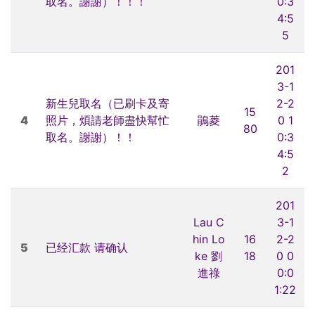
取名。謝謝）！！！
0:3
4:5
5
201
3-1
新生兒取名（已刷卡及寄
2-2
15
4
照片，煩請老師盡快幫忙
鵑菱
0 1
80
取名。謝謝）！！
0:3
4:5
2
201
Lau C
3-1
hin Lo
16
2-2
5
已经汇款 请确认
ke 劉
18
0 0
進祿
0:0
1:22