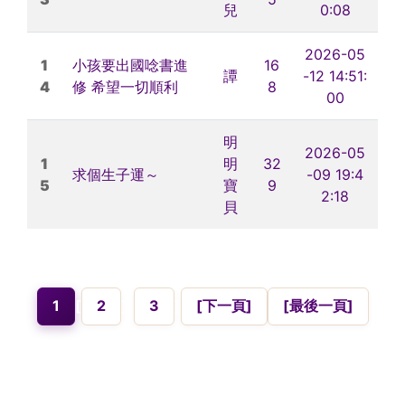
兒
0:08
2026-05
1
小孩要出國唸書進
16
譚
-12 14:51:
4
修 希望一切順利
8
00
明
2026-05
1
明
32
求個生子運～
-09 19:4
5
寶
9
2:18
貝
1
[
2
]
[
3
]
[下一頁]
[最後一頁]