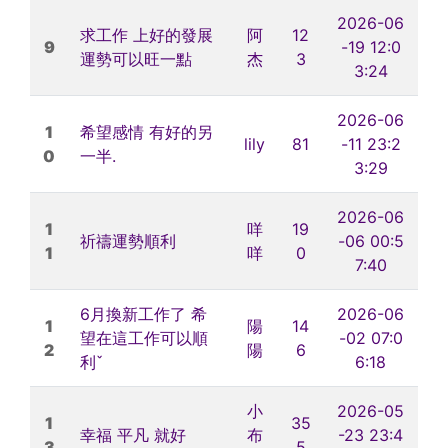
2026-06
求工作 上好的發展
阿
12
9
-19 12:0
運勢可以旺一點
杰
3
3:24
2026-06
1
希望感情 有好的另
lily
81
-11 23:2
0
一半.
3:29
2026-06
1
咩
19
祈禱運勢順利
-06 00:5
1
咩
0
7:40
6月換新工作了 希
2026-06
1
陽
14
望在這工作可以順
-02 07:0
2
陽
6
利ˇ
6:18
小
2026-05
1
35
幸福 平凡 就好
布
-23 23:4
3
5