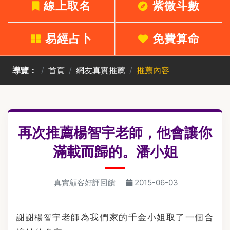
線上取名
紫微斗數
易經占卜
免費算命
導覽：
首頁
網友真實推薦
推薦內容
再次推薦楊智宇老師，他會讓你
滿載而歸的。潘小姐
真實顧客好評回饋
2015-06-03
老師為我們家的千金小姐取了一個合
謝謝楊
智宇