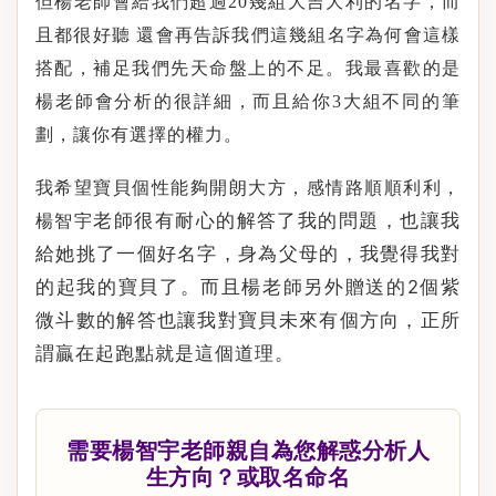
但楊老師會給我們超過
20
幾組大吉大利的名字，而
且都很好聽 還會再告訴我們這幾組名字為何會這樣
搭配，補足我們先天命盤上的不足。我最喜歡的是
楊老師會分析的很詳細，而且給你
3
大組不同的筆
劃，讓你有選擇的權力。
我希望寶貝個性能夠開朗大方，感情路順順利利，
老師很有耐心的解答了我的問題，也讓我
楊
智宇
給她挑了一個好名字，身為父母的，我覺得我對
的起我的寶貝了。而且楊老師另外贈送的
2
個紫
微斗數的解答也讓我對寶貝未來有個方向，正所
謂贏在起跑點就是這個道理。
需要楊智宇老師親自為您解惑分析人
生方向？或取名命名