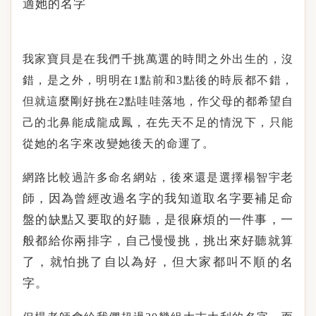
適她的名字
我家寶貝是在我們千挑萬選的時間之外出生的，沒
錯，是之外，明明在
1
點前和
3
點後的時辰都不錯，
但就這麼剛好挑在
2
點哇哇落地，作父母的都希望自
己的北鼻能成龍成鳳，在先天不足的情況下，只能
從她的名字來改變她後天的命運了。
老
網路比較過許多命名網站，後來還是選擇楊
智宇
師，因為曾經改過名字的我知道取名字要補足命
盤的缺點又要取的好聽，是很麻煩的一件事，一
般都給你兩排字，自己慢慢挑，挑出來好聽就算
了，就怕挑了自以為好，但大家都叫不順的名
字。