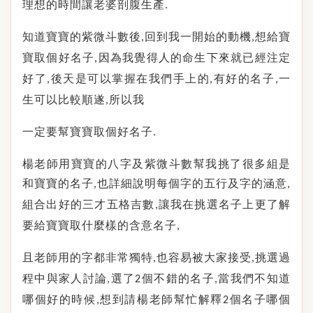
理想的時間讓老婆剖腹生產
.
知道寶寶的紫微斗數後
回到我一開始的動機
想給寶
,
,
寶取個好名子
因為我覺得人的命生下來就已經注定
,
好了
後天是可以掌握在我們手上的
有好的名子
一
,
,
,
生可以比較順遂
所以我
,
一定要幫寶寶取個好名子
.
楊老師用寶寶的八字及紫微斗數幫我挑了很多組是
和寶寶的名子
也詳細說明每個字的五行及字的涵意
,
,
組合出好的三才五格吉數
讓我在挑選名子上更了解
,
要給寶寶取什麼樣的含意名子
,
且老師用的字都非常獨特
也容易被大家接受
挑選過
,
,
程中與家人討論
選了
個不錯的名子
當我們不知道
,
2
,
哪個好的時候
想到請楊老師幫忙解釋
個名子哪個
,
2