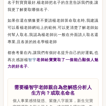
名子對寶寶最好
楊老師把名子的含意告訴我們後
讓
,
,
我更了解要取哪個名子
.
如果你還在猶豫要不要請楊老師算命取名時
我建議
,
可以看楊老師網站上的範例
可以更清楚了解老師如
,
何幫人取名
我認為楊老師比一般在外面請人取名還
,
專業
且各派的姓名學楊老師
,
都會考量在內
讓我們有個好名提升自己的好運氣
也
,
,
再次感謝楊
老師給寶寶取了一個能凸顯個人魅
智宇
力的好名子
.
需要楊智宇老師親自為您解惑分析人
生方向？或取名命名
個人事業感情疑惑、紫微八字親算，新生兒寶