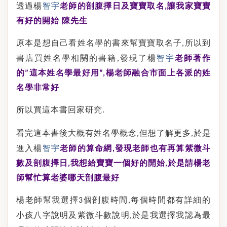
透過楊
老師的剖腹擇日及寶寶取名
讓我家寶寶
智宇
,
有好的開始 陳先生
原本是想自己看姓名學的書來幫寶寶取名子
所以到
,
書店買姓名學相關的書籍
發現了楊
老師著作
智宇
,
的
這本姓名學最好用
楊老師融合市面上各派的姓
”
”,
名學非常好
所以買這本書回家研究
.
看完這本書後大概有姓名學概念
但想了解更多
於是
,
,
進入楊
老師的算命網
發現老師也有再算紫微斗
智宇
,
數及剖腹擇日
我想給寶寶一個好的開始
於是請楊老
,
,
師幫忙算老婆哪天剖腹最好
楊老師幫我選擇
個剖腹時間
每個時間都有詳細的
3
,
小孩八字說明及紫微斗數說明
於是我選擇我認為最
,