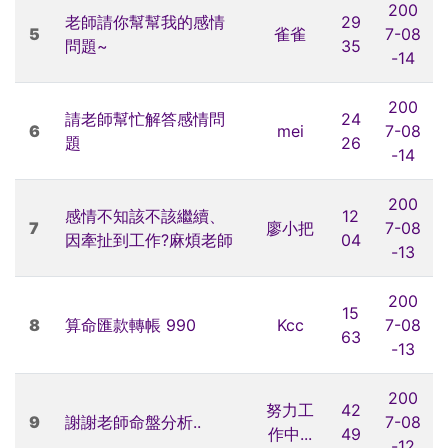
200
老師請你幫幫我的感情
29
5
雀雀
7-08
問題~
35
-14
200
請老師幫忙解答感情問
24
6
mei
7-08
題
26
-14
200
感情不知該不該繼續、
12
7
廖小把
7-08
因牽扯到工作?麻煩老師
04
-13
200
15
8
算命匯款轉帳 990
Kcc
7-08
63
-13
200
努力工
42
9
謝謝老師命盤分析..
7-08
作中...
49
-12