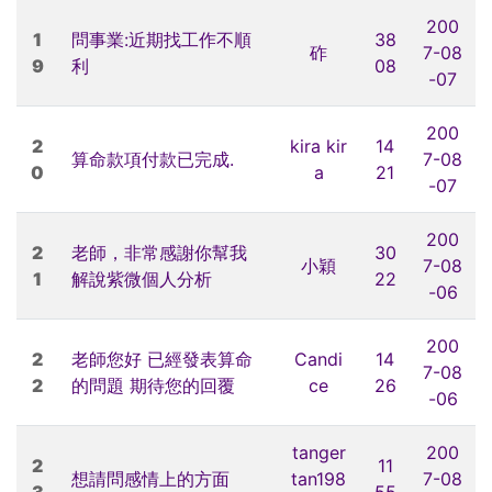
200
1
問事業:近期找工作不順
38
砟
7-08
9
利
08
-07
200
2
kira kir
14
算命款項付款已完成.
7-08
0
a
21
-07
200
2
老師，非常感謝你幫我
30
小穎
7-08
1
解說紫微個人分析
22
-06
200
2
老師您好 已經發表算命
Candi
14
7-08
2
的問題 期待您的回覆
ce
26
-06
tanger
200
2
11
想請問感情上的方面
tan198
7-08
3
55