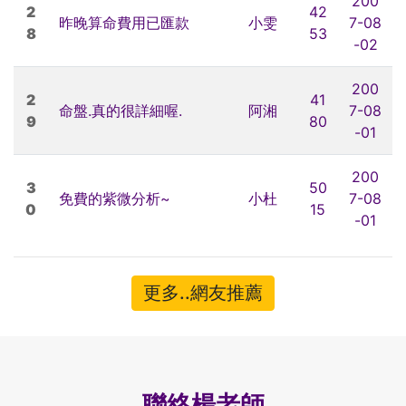
200
2
42
昨晚算命費用已匯款
小雯
7-08
8
53
-02
200
2
41
命盤.真的很詳細喔.
阿湘
7-08
9
80
-01
200
3
50
免費的紫微分析~
小杜
7-08
0
15
-01
更多..網友推薦
聯絡楊老師