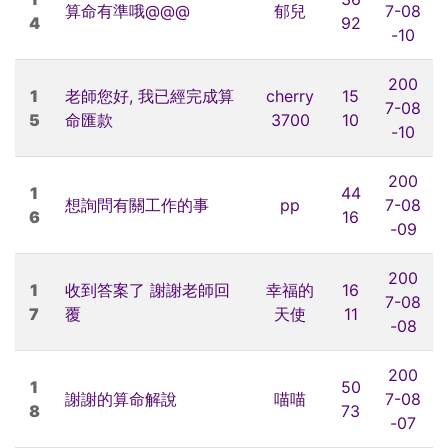
算命有準哦@@@
郁兒
7-08
4
92
-10
200
1
老師您好, 我已經完成算
cherry
15
7-08
5
命匯款
3700
10
-10
200
1
44
想詢問有關工作的事
pp
7-08
6
16
-09
200
1
收到答案了 謝謝老師回
幸福的
16
7-08
7
覆
天使
11
-08
200
1
50
謝謝的算命解說
喵喵
7-08
8
73
-07