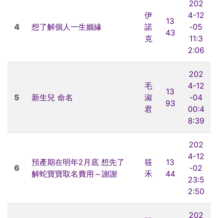
202
伊
4-12
13
4
想了解個人一生姻緣
諾
-05
43
克
11:3
2:06
202
毛
4-12
13
5
新生兒 命名
淑
-04
93
君
00:4
8:39
202
4-12
預產期在明年2月底 想先了
筱
13
6
-02
解蛇寶寶取名費用～謝謝
禾
44
23:5
2:50
202