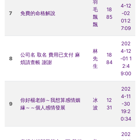
羽
4-12
毛
18
7
免費的命格解說
-02
飄
85
01:2
飄
7:09
202
林
4-12
公司名 取名 費用已支付 麻
18
8
先
-01 1
煩請查帳 謝謝
84
生
2:4
9:00
202
4-11
你好楊老師～我想算感情姻
冰
12
9
-30
緣～～個人感情發展
波
31
19:2
0:34
202