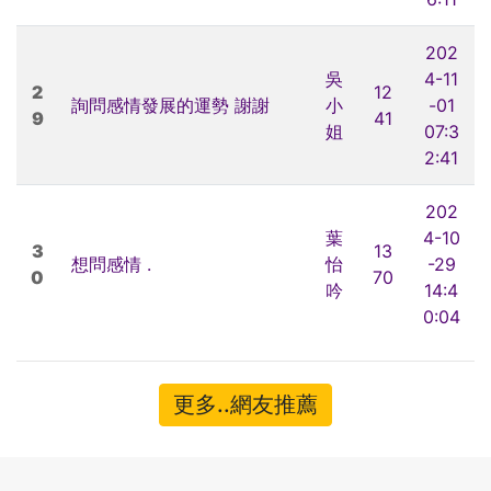
202
吳
4-11
2
12
詢問感情發展的運勢 謝謝
小
-01
9
41
姐
07:3
2:41
202
葉
4-10
3
13
想問感情 .
怡
-29
0
70
吟
14:4
0:04
更多..網友推薦