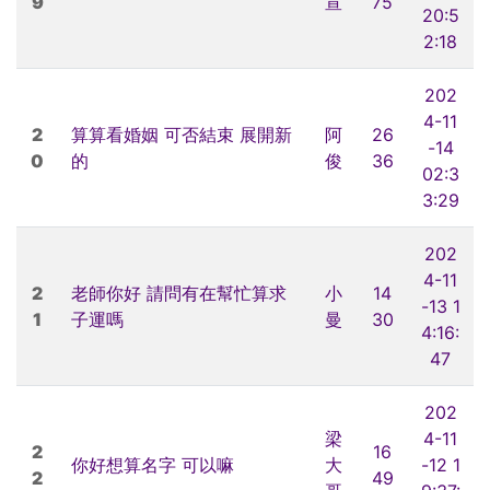
9
宣
75
20:5
2:18
202
4-11
2
算算看婚姻 可否結束 展開新
阿
26
-14
0
的
俊
36
02:3
3:29
202
4-11
2
老師你好 請問有在幫忙算求
小
14
-13 1
1
子運嗎
曼
30
4:16:
47
202
梁
4-11
2
16
你好想算名字 可以嘛
大
-12 1
2
49