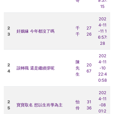
哥
9:37:
15
202
4-11
2
千
27
好姻緣 今年都沒了嗎
-11 1
3
千
26
6:57:
28
202
陳
4-11
2
20
該轉職 還是繼續撐呢
先
-10
4
67
生
22:4
0:58
202
4-11
2
怡
31
寶寶取名 想以生肖學為主
-08
5
伶
36
01:2