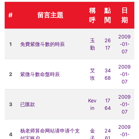
稱
點
日
#
留言主題
呼
閱
期
2009
玉
26
1
免費紫微斗數的時辰
-01-
勤
17
07
2009
艾
34
2
紫微斗數命盤時辰
-01-
玫
68
07
2009
Kev
17
3
已匯款
-01-
in
64
07
2009
杨老师算命网站请申请个支
金
24
4
-01-
付宝账户
子
61