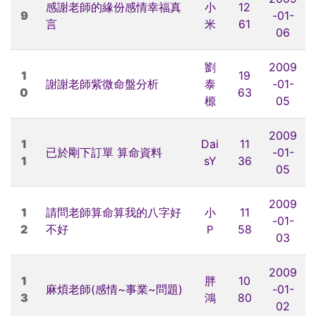
感謝老師的緣份感情幸福真
小
12
9
-01-
言
米
61
06
劉
2009
1
19
謝謝老師紫微命盤分析
泰
-01-
0
63
榞
05
2009
1
Dai
11
已於剛下訂單 算命資料
-01-
1
sY
36
05
2009
1
請問老師算命算我的八字好
小
11
-01-
2
不好
Ｐ
58
03
2009
1
胖
10
麻煩老師(感情~事業~問題)
-01-
3
鴻
80
02