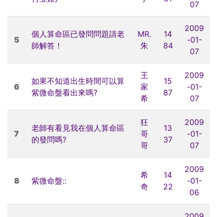
07
2009
個人算命區已發問問題請老
MR.
14
5
-01-
師解答！
朱
84
07
王
2009
如果不知道出生時間可以算
15
6
家
-01-
紫微命盤看出來嗎?
87
希
07
狂
2009
老師有看見我在個人算命區
13
7
哥
-01-
的發問嗎?
37
哥
07
2009
希
14
8
紫微命盤::
-01-
奇
22
06
2009