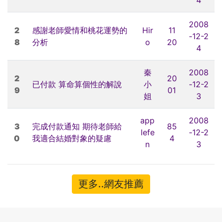
2008
2
感謝老師愛情和桃花運勢的
Hir
11
-12-2
8
分析
o
20
4
秦
2008
2
20
已付款 算命算個性的解說
小
-12-2
9
01
姐
3
app
2008
3
完成付款通知 期待老師給
85
lefe
-12-2
0
我適合結婚對象的疑慮
4
n
3
更多..網友推薦