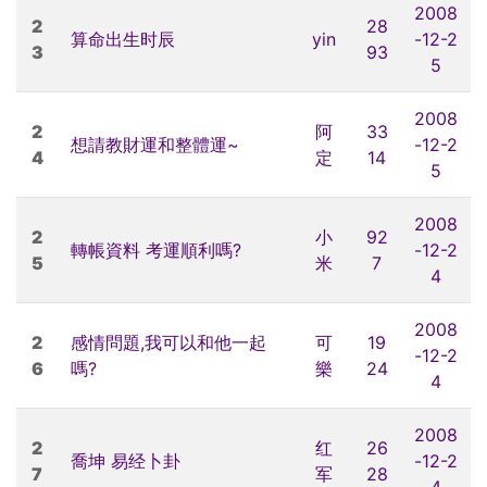
2008
2
28
算命出生时辰
yin
-12-2
3
93
5
2008
2
阿
33
想請教財運和整體運~
-12-2
4
定
14
5
2008
2
小
92
轉帳資料 考運順利嗎?
-12-2
5
米
7
4
2008
2
感情問題,我可以和他一起
可
19
-12-2
6
嗎?
樂
24
4
2008
2
红
26
喬坤 易经卜卦
-12-2
7
军
28
4