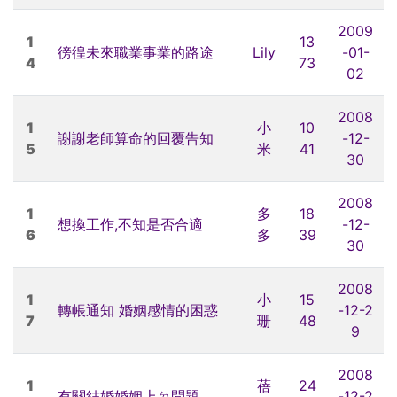
2009
1
13
徬徨未來職業事業的路途
Lily
-01-
4
73
02
2008
1
小
10
謝謝老師算命的回覆告知
-12-
5
米
41
30
2008
1
多
18
想換工作,不知是否合適
-12-
6
多
39
30
2008
1
小
15
轉帳通知 婚姻感情的困惑
-12-2
7
珊
48
9
2008
1
蓓
24
有關結婚婚姻上ㄉ問題
-12-2