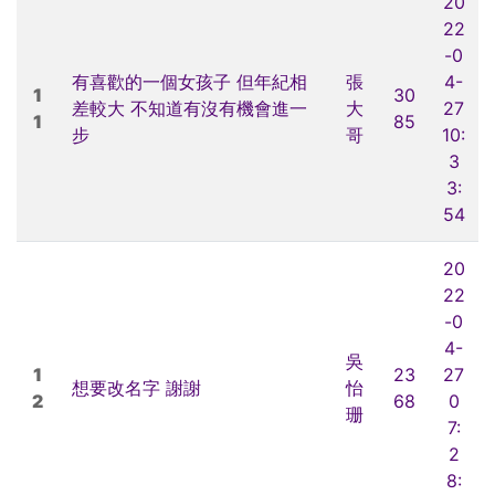
20
22
-0
有喜歡的一個女孩子 但年紀相
張
4-
1
30
差較大 不知道有沒有機會進一
大
27
1
85
步
哥
10:
3
3:
54
20
22
-0
4-
吳
1
23
27
想要改名字 謝謝
怡
2
68
0
珊
7:
2
8: