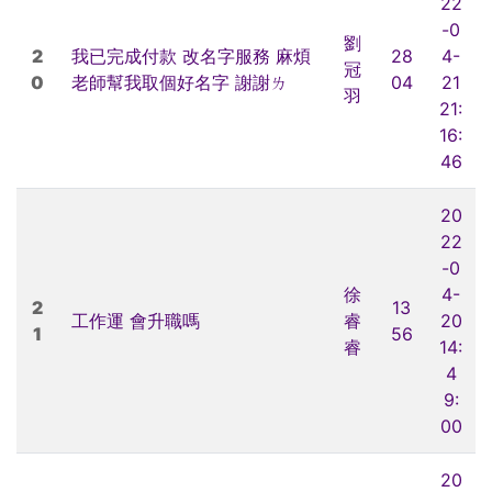
22
-0
劉
2
我已完成付款 改名字服務 麻煩
28
4-
冠
0
老師幫我取個好名字 謝謝ㄌ
04
21
羽
21:
16:
46
20
22
-0
徐
4-
2
13
工作運 會升職嗎
睿
20
1
56
睿
14:
4
9:
00
20