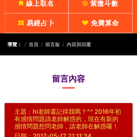
線上取名
紫微斗數
易經占卜
免費算命
導覽：
首頁
留言板
內容與回覆
留言內容
主題：hi老師還記得我嗎？^^ 2016年初
有感情問題請老師解惑的，現在有新的
感情問題想問老師，請老師在解惑囉！
日期：2017-05-17 21:11:34