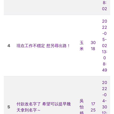
8:
02
20
22
-0
5-
玉
30
4
現在工作不穩定 想另尋出路！
02
米
18
13:
0
8:
49
20
22
-0
吳
4-
付款改名字了 希望可以提早幾
17
5
怡
30
天拿到名字～
25
婷
12: