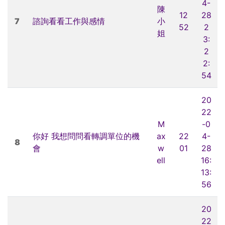
4-
陳
12
28
7
諮詢看看工作與感情
小
52
2
姐
3:
2
2:
54
20
22
M
-0
你好 我想問問看轉調單位的機
ax
22
4-
8
會
w
01
28
ell
16:
13:
56
20
22