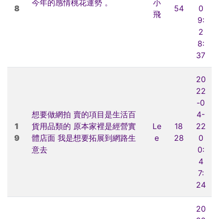
今年的感情桃花運勢 。
小
8
54
0
飛
9:
2
8:
37
20
22
-0
想要做網拍 賣的項目是生活百
4-
1
貨用品類的 原本家裡是經營實
Le
18
22
9
體店面 我是想要拓展到網路生
e
28
0
意去
0:
4
7:
24
20