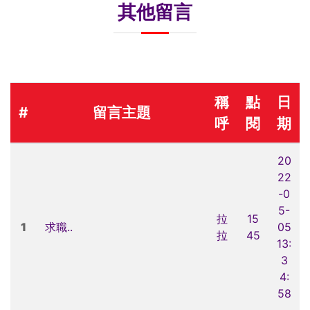
其他留言
稱
點
日
#
留言主題
呼
閱
期
20
22
-0
5-
拉
15
1
求職..
05
拉
45
13:
3
4:
58