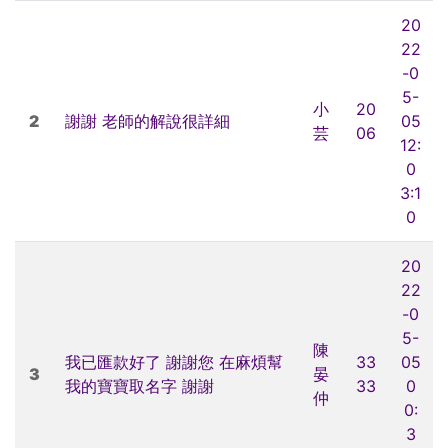
20
22
-0
5-
小
20
2
謝謝 老師的解說很詳細
05
芸
06
12:
0
3:1
0
20
22
-0
5-
陳
我已匯款好了 謝謝您 在麻煩幫
33
05
3
晏
我的寶寶取名字 謝謝
33
0
仲
0:
3