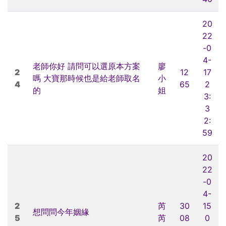
20
22
-0
4-
老師你好 請問可以選原本方案
廖
2
12
17
嗎 大寶那時候也是給老師取名
小
4
65
2
的
姐
3:
3
2:
59
20
22
-0
4-
2
芮
30
15
想問問今年姻緣
5
芮
08
0