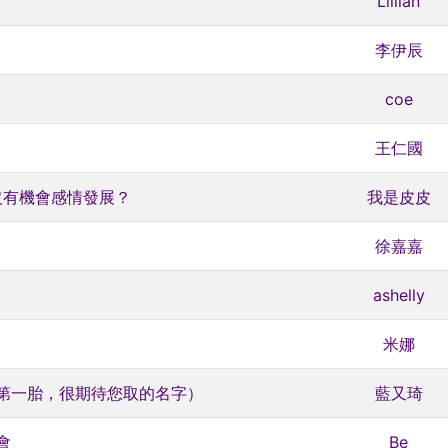
Lillian
李伊辰
coe
王仁國
沒有機會感情發展？
我是皮皮
徐嘉嘉
ashelly
米娜
第一胎，很期待您取的名字）
藍又琦
會
Be