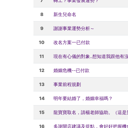
7
轉工？事業發展運勢？
8
新生兒命名
9
謝謝事業運勢分析～
10
改名方案一已付款
11
現在有心儀的對象..想知道我跟他有
12
婚姻危機--已付款
13
事業前程規劃
14
明年要結婚了，婚姻幸福嗎？
15
龍寶寶取名，請楊老師協助。（這是
16
多謝開店建議及提點，會好好把握機