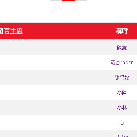
留言主題
稱呼
陳蕙
羅杰roger
陳禹妃
小陳
小林
心