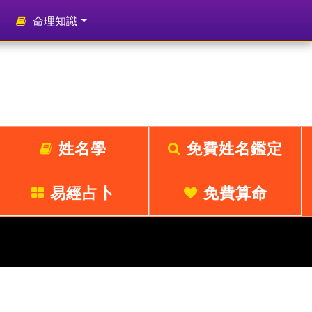
命理知識
姓名學
免費姓名鑑定
易經占卜
免費算命