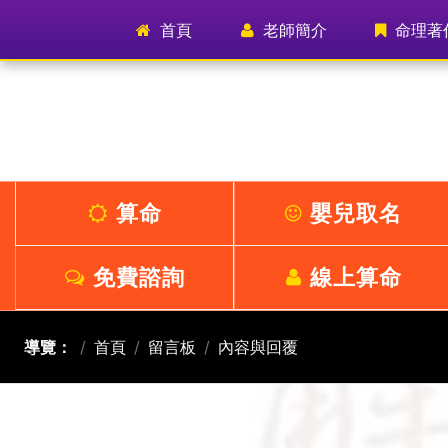
首頁
(current)
老師簡介
命理著
算命
嬰兒取名
免費諮詢
線上算命
導覽：
首頁
留言板
內容與回覆