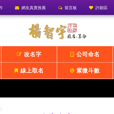
作
網友真實推薦
留言板
許願區
改名字
公司命名
線上取名
紫微斗數