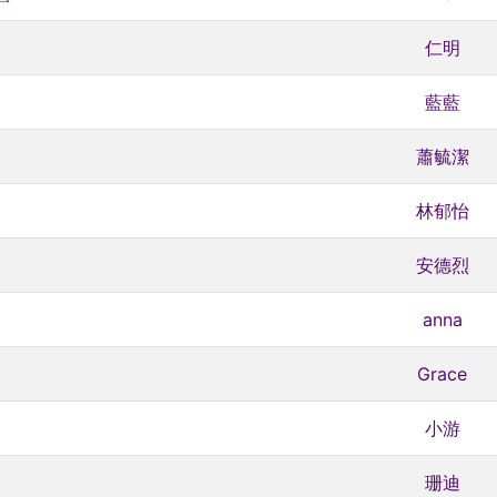
仁明
藍藍
蕭毓潔
林郁怡
安德烈
anna
Grace
小游
珊迪