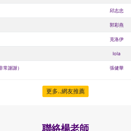
邱志忠
郭彩燕
克洛伊
Iola
非常謝謝）
張健華
更多..網友推薦
聯絡楊老師