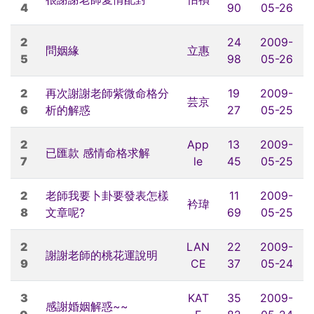
4
90
05-26
2
24
2009-
問姻緣
立惠
5
98
05-26
2
再次謝謝老師紫微命格分
19
2009-
芸京
6
析的解惑
27
05-25
2
App
13
2009-
已匯款 感情命格求解
7
le
45
05-25
2
老師我要卜卦要發表怎樣
11
2009-
衿瑋
8
文章呢?
69
05-25
2
LAN
22
2009-
謝謝老師的桃花運說明
9
CE
37
05-24
3
KAT
35
2009-
感謝婚姻解惑~~