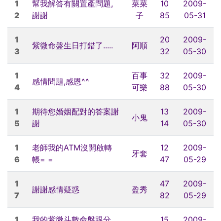
1
幫我解答有關置產問題,
菜菜
10
2009-
2
謝謝
子
85
05-31
1
20
2009-
紫微命盤生日打錯了.....
阿順
3
32
05-30
1
百事
32
2009-
感情問題,感恩^^
4
可樂
88
05-30
1
期待您婚姻配對的答案謝
13
2009-
小鬼
5
謝
14
05-30
1
老師我的ATM沒開啟轉
12
2009-
牙套
6
帳= =
47
05-29
1
47
2009-
謝謝感情疑惑
盈秀
7
82
05-29
1
我的紫微斗數命盤跟分
15
2009-