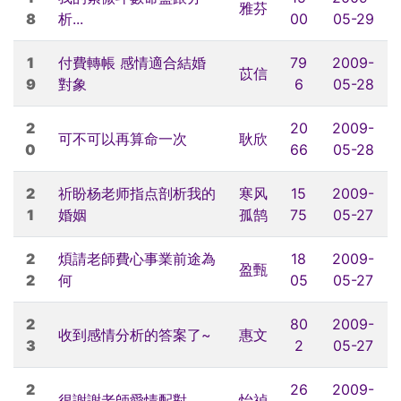
雅芬
8
析...
00
05-29
1
付費轉帳 感情適合結婚
79
2009-
苡信
9
對象
6
05-28
2
20
2009-
可不可以再算命一次
耿欣
0
66
05-28
2
祈盼杨老师指点剖析我的
寒风
15
2009-
1
婚姻
孤鹄
75
05-27
2
煩請老師費心事業前途為
18
2009-
盈甄
2
何
05
05-27
2
80
2009-
收到感情分析的答案了~
惠文
3
2
05-27
2
26
2009-
很謝謝老師愛情配對
怡禎