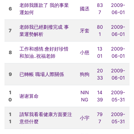
老師我匯款了 我的事業
83
2009-
6
國丞
運如何
7
06-01
老師我已經劃撥完成 事
80
2009-
7
牙套
業運勢解析
1
06-01
工作和感情.會好好珍惜
13
2009-
8
小慈
和加油..祝福老師
01
06-01
20
2009-
9
已轉帳 職場人際關係
狗狗
33
06-01
1
NIN
14
2009-
谢谢算命
0
NG
39
05-31
1
請幫我看看健康方面要注
79
2009-
小宇
1
意些什麼
7
05-31