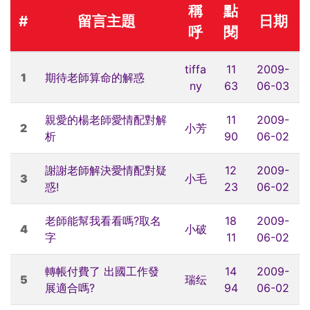
稱
點
#
留言主題
日期
呼
閱
tiffa
11
2009-
1
期待老師算命的解惑
ny
63
06-03
親愛的楊老師愛情配對解
11
2009-
2
小芳
析
90
06-02
謝謝老師解決愛情配對疑
12
2009-
3
小毛
惑!
23
06-02
老師能幫我看看嗎?取名
18
2009-
4
小破
字
11
06-02
轉帳付費了 出國工作發
14
2009-
5
瑞纭
展適合嗎?
94
06-02