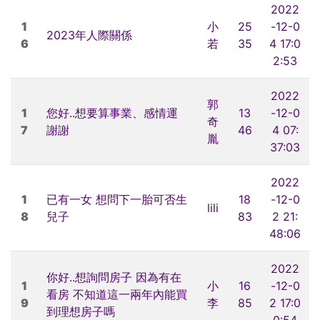
2022
1
小
25
-12-0
2023年人際關係
6
若
35
4 17:0
2:53
2022
郭
1
您好..想要算事業、感情運
13
-12-0
奇
7
謝謝
46
4 07:
胤
37:03
2022
1
已有一女 想問下一胎可否生
18
-12-0
lili
8
兒子
83
2 21:
48:06
2022
你好..想詢問房子 因為有在
1
小
16
-12-0
看房 不知道這一兩年內能買
9
李
85
2 17:0
到理想房子嗎
0:54