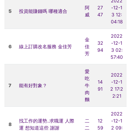
2022
阿
27
-12-1
5
投資能賺錢嗎 哪種適合
威
47
3 12:
04:18
2022
金
32
-12-1
6
線上訂購改名服務 金佳芳
佳
94
3 02:
芳
57:40
愛
2022
吃
14
-12-1
7
能有好對象？
牛
91
2 17:2
肉
2:21
麵
2022
找工作的運勢..求職運 人際
二
12
-12-1
8
運 想知道這些 謝謝
二
59
2 09: