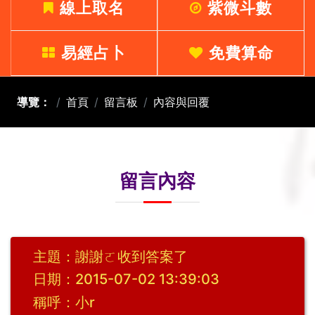
線上取名
紫微斗數
易經占卜
免費算命
導覽：
首頁
留言板
內容與回覆
留言內容
主題：謝謝ㄛ收到答案了
日期：2015-07-02 13:39:03
稱呼：小r