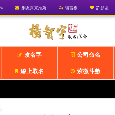
作
網友真實推薦
留言板
許願區
改名字
公司命名
線上取名
紫微斗數