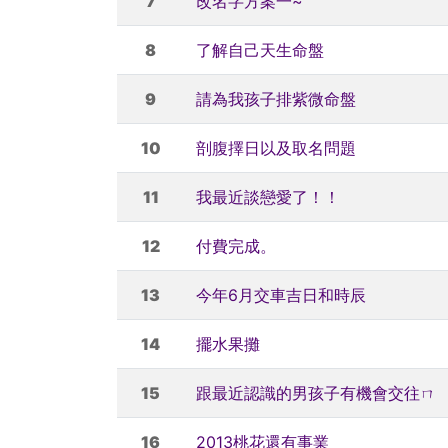
7
改名字方案一~
8
了解自己天生命盤
9
請為我孩子排紫微命盤
10
剖腹擇日以及取名問題
11
我最近談戀愛了！！
12
付費完成。
13
今年6月交車吉日和時辰
14
擺水果攤
15
跟最近認識的男孩子有機會交往ㄇ
16
2013桃花還有事業