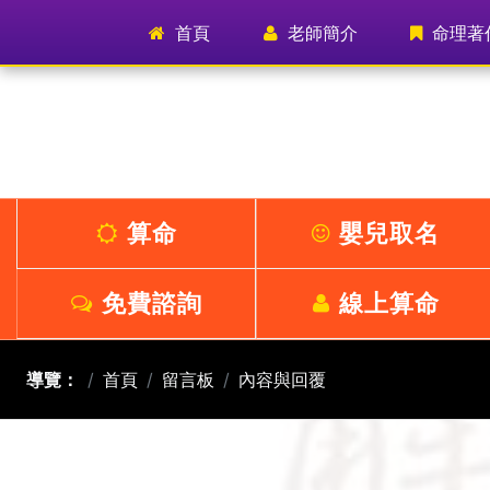
首頁
(current)
老師簡介
命理著
算命
嬰兒取名
免費諮詢
線上算命
導覽：
首頁
留言板
內容與回覆