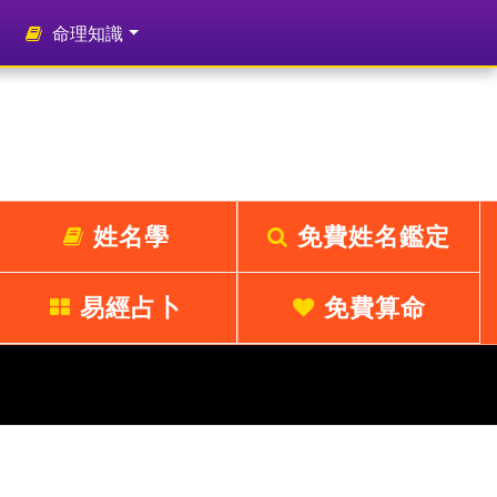
命理知識
姓名學
免費姓名鑑定
易經占卜
免費算命