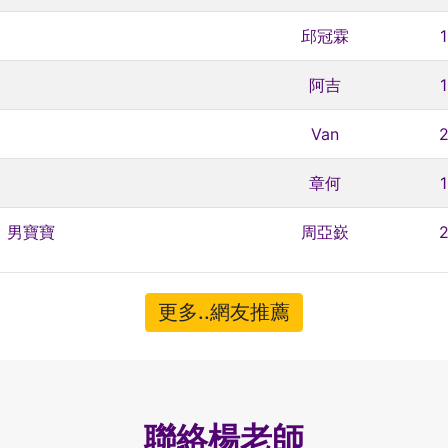
邱冠霖
阿吉
Van
章何
，男寶寶
周亞嶔
更多..網友推薦
聯絡楊老師