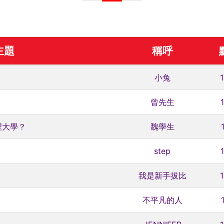
主題
稱呼
小兔
曾先生
理大學？
魏學生
step
我是新手拔比
不平凡的人