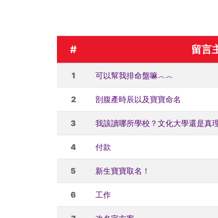
#
留言
1
可以幫我排命盤嘛︿︿
2
剖腹產時辰以及寶寶命名
3
我該讀哪所學校？文化大學還是真
4
付款
5
新生寶寶取名！
6
工作