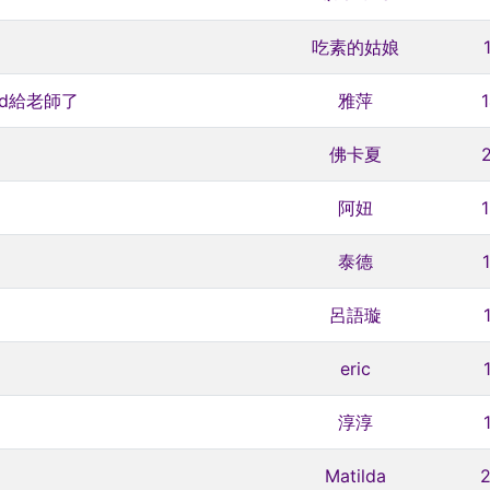
吃素的姑娘
d給老師了
雅萍
佛卡夏
阿妞
泰德
呂語璇
eric
淳淳
Matilda