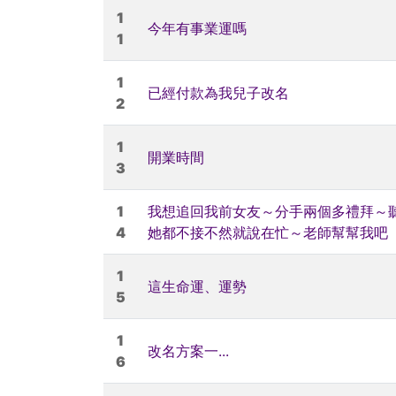
1
今年有事業運嗎
1
1
已經付款為我兒子改名
2
1
開業時間
3
1
我想追回我前女友～分手兩個多禮拜～
4
她都不接不然就說在忙～老師幫幫我吧
1
這生命運、運勢
5
1
改名方案一...
6