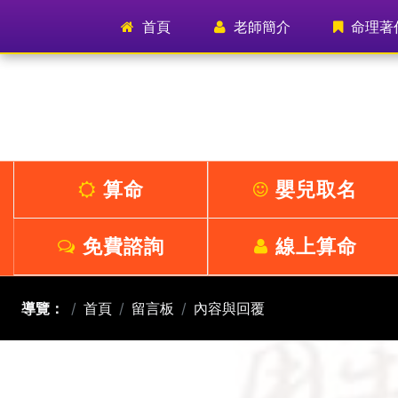
首頁
(current)
老師簡介
命理著
算命
嬰兒取名
免費諮詢
線上算命
導覽：
首頁
留言板
內容與回覆