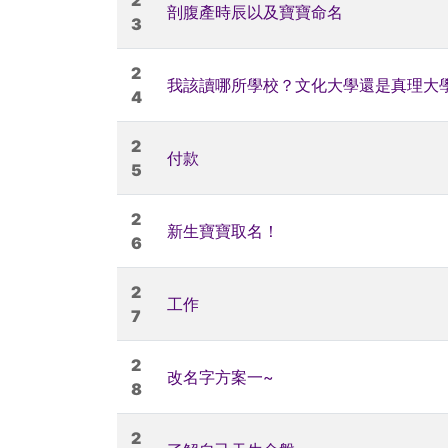
剖腹產時辰以及寶寶命名
3
2
我該讀哪所學校？文化大學還是真理大
4
2
付款
5
2
新生寶寶取名！
6
2
工作
7
2
改名字方案一~
8
2