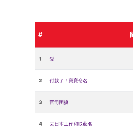
#
1
愛
2
付款了！寶寶命名
3
官司困擾
4
去日本工作和取藝名