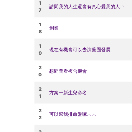
1
請問我的人生還會有真心愛我的人ㄇ
7
1
創業
8
1
現在有機會可以去演藝圈發展
9
2
想問問看複合機會
0
2
方案一新生兒命名
1
2
可以幫我排命盤嘛︿︿
2
2