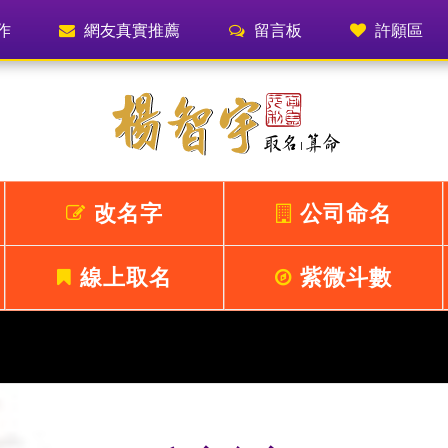
作
網友真實推薦
留言板
許願區
改名字
公司命名
線上取名
紫微斗數