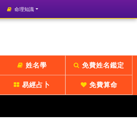
命理知識
姓名學
免費姓名鑑定
易經占卜
免費算命