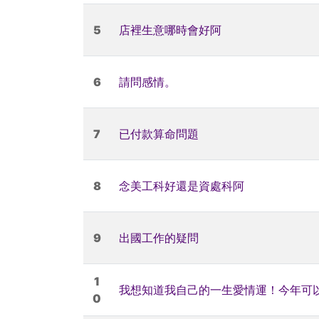
5
店裡生意哪時會好阿
6
請問感情。
7
已付款算命問題
8
念美工科好還是資處科阿
9
出國工作的疑問
1
我想知道我自己的一生愛情運！今年可
0