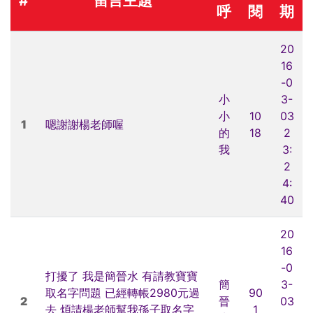
#
留言主題
呼
閱
期
20
16
-0
小
3-
小
10
03
1
嗯謝謝楊老師喔
的
18
2
我
3:
2
4:
40
20
16
-0
打擾了 我是簡晉水 有請教寶寶
簡
3-
取名字問題 已經轉帳2980元過
90
2
晉
03
去 煩請楊老師幫我孫子取名字
1