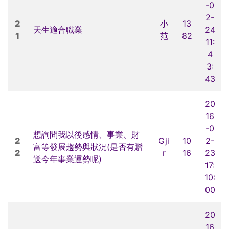
-0
2-
2
小
13
天生適合職業
24
1
范
82
11:
4
3:
43
20
16
-0
想詢問我以後感情、事業、財
2
Gji
10
2-
富等發展趨勢與狀況(是否有贈
2
r
16
23
送今年事業運勢呢)
17:
10:
00
20
16