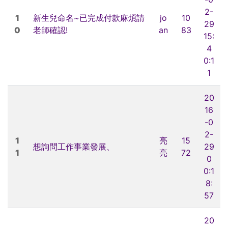
2-
1
新生兒命名~已完成付款麻煩請
jo
10
29
0
老師確認!
an
83
15:
4
0:1
1
20
16
-0
2-
1
亮
15
想詢問工作事業發展、
29
1
亮
72
0
0:1
8:
57
20