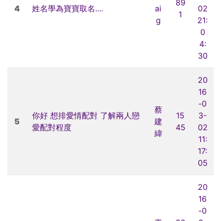
89
4
姓名學為寶寶取名....
ai
02
1
g
21:
0
4:
30
20
16
-0
蔡
你好 想排愛情配對 了解兩人戀
15
3-
5
建
愛配對程度
45
02
緯
11:
17:
05
20
16
-0