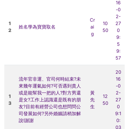
16
-0
2-
Cr
1
10
27
姓名學為寶寶取名
ai
2
50
0
g
9:
5
9:
57
20
流年官非運、官司何時結束?未
16
來幾年運氣如何?可否遇到貴人
-0
或是能幫我一把的人?對方男還
黃
2-
1
12
是女?工作上認識還是既有的朋
先
27
3
50
友?目前有經營公司也想問問公
生
0
司發展如何?另外婚姻請稍加解
9:1
說!謝謝
0:
03