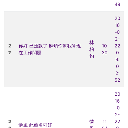
49
20
16
-0
2-
林
2
你好 已匯款了 麻煩你幫我算現
10
22
柏
7
在工作問題
30
0
鈞
9:
0
2:
52
20
16
-0
2-
2
憐
11
22
憐風 此藝名可好