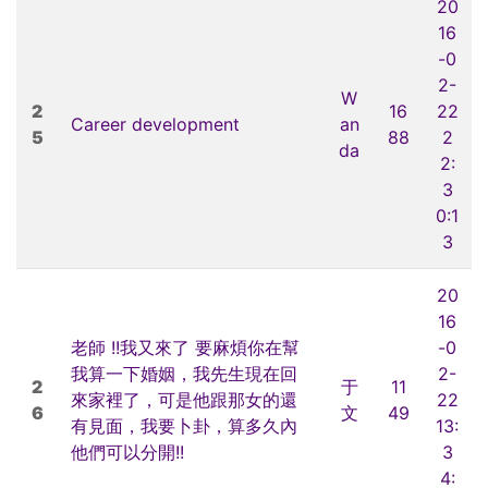
20
16
-0
2-
W
2
16
22
Career development
an
5
88
2
da
2:
3
0:1
3
20
16
老師 !!我又來了 要麻煩你在幫
-0
我算一下婚姻，我先生現在回
2-
2
于
11
來家裡了，可是他跟那女的還
22
6
文
49
有見面，我要卜卦，算多久內
13:
他們可以分開!!
3
4: