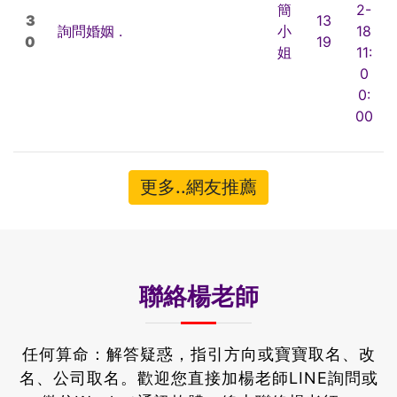
簡
2-
3
13
詢問婚姻 .
小
18
0
19
姐
11:
0
0:
00
更多..網友推薦
聯絡楊老師
任何算命：解答疑惑，指引方向或寶寶取名、改
名、公司取名。
歡迎您直接加楊老師LINE詢問或