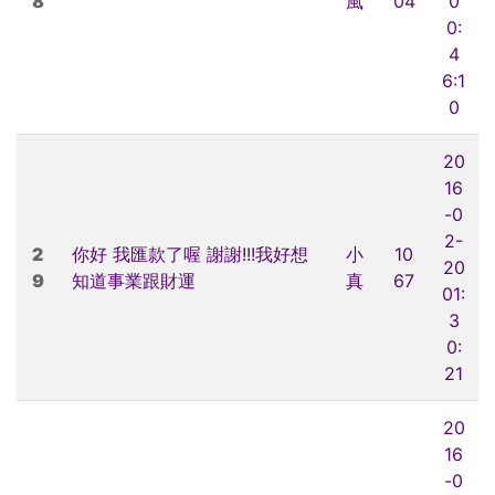
8
風
04
0
0:
4
6:1
0
20
16
-0
2-
2
你好 我匯款了喔 謝謝!!!我好想
小
10
20
9
知道事業跟財運
真
67
01:
3
0:
21
20
16
-0