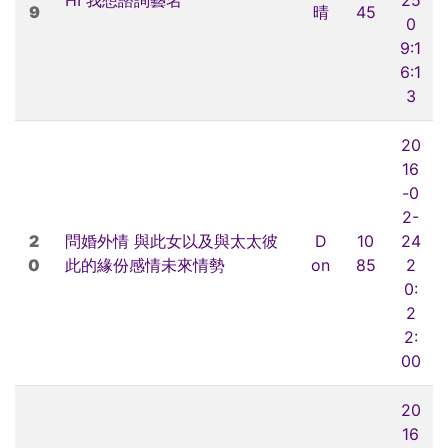
9
晴
45
0
9:1
6:1
3
20
16
-0
2-
2
問婚外情 與此女以及與太太彼
D
10
24
0
此的緣份感情未來情勢
on
85
2
0:
2
2:
00
20
16