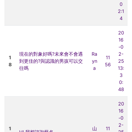
0
2:1
4
20
16
-0
現在的對象好嗎?未來會不會遇
Ra
2-
1
11
到更佳的?與認識的男孩可以交
yn
25
8
56
往嗎
a
13:
3
0:
48
20
16
-0
2-
1
山
11
HI 我想諮詢藝名
25