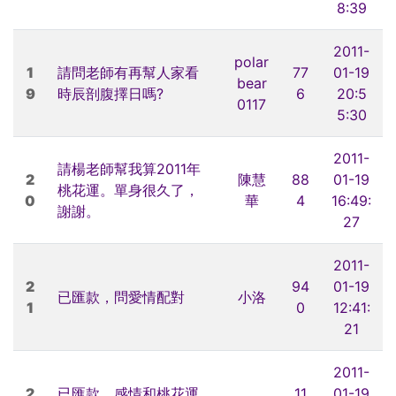
8:39
2011-
polar
1
請問老師有再幫人家看
77
01-19
bear
9
時辰剖腹擇日嗎?
6
20:5
0117
5:30
2011-
請楊老師幫我算2011年
2
陳慧
88
01-19
桃花運。單身很久了，
0
華
4
16:49:
謝謝。
27
2011-
2
94
01-19
已匯款，問愛情配對
小洛
1
0
12:41:
21
2011-
2
已匯款，感情和桃花運
11
01-19