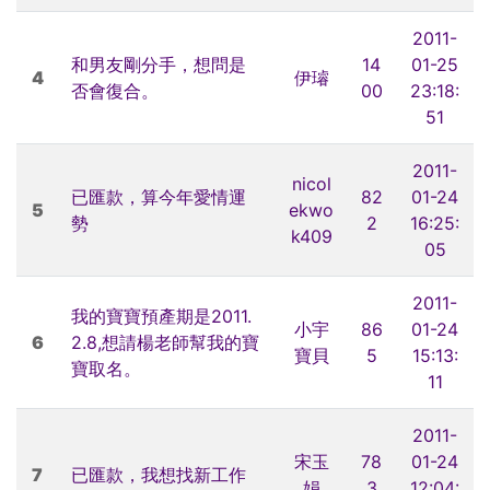
2011-
和男友剛分手，想問是
14
01-25
4
伊璿
否會復合。
00
23:18:
51
2011-
nicol
已匯款，算今年愛情運
82
01-24
5
ekwo
勢
2
16:25:
k409
05
2011-
我的寶寶預產期是2011.
小宇
86
01-24
6
2.8,想請楊老師幫我的寶
寶貝
5
15:13:
寶取名。
11
2011-
宋玉
78
01-24
7
已匯款，我想找新工作
娟
3
12:04: