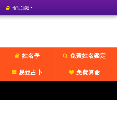
命理知識
姓名學
免費姓名鑑定
易經占卜
免費算命