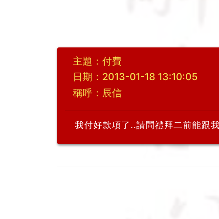
主題：付費
日期：2013-01-18 13:10:05
稱呼：辰信
我付好款項了..請問禮拜二前能跟