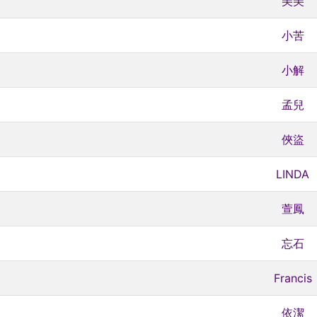
美美
小苦
小解
孟兒
俠盜
LINDA
萱鳳
案
忘石
Francis
依潔