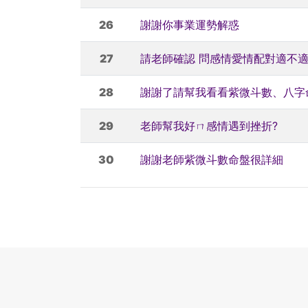
26
謝謝你事業運勢解惑
27
請老師確認 問感情愛情配對適不
28
謝謝了請幫我看看紫微斗數、八字
29
老師幫我好ㄇ感情遇到挫折?
30
謝謝老師紫微斗數命盤很詳細