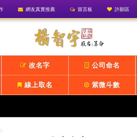
作
網友真實推薦
留言板
許願區
改名字
公司命名
線上取名
紫微斗數