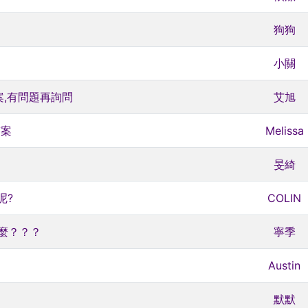
狗狗
小關
案,有問題再詢問
艾旭
答案
Melissa
旻綺
呢?
COLIN
麼？？？
寧季
Austin
默默