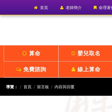
首頁
(current)
老師簡介
命理著
算命
嬰兒取名
免費諮詢
線上算命
導覽：
首頁
留言板
內容與回覆