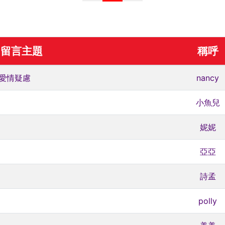
留言主題
稱呼
情愛情疑慮
nancy
小魚兒
妮妮
亞亞
詩孟
polly