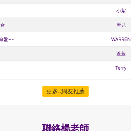
小紫
適合
摩兒
命盤~~
WARREN
萱萱
Terry
更多..網友推薦
聯絡楊老師