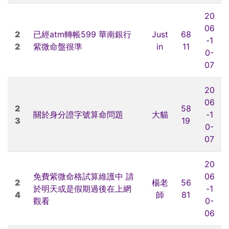
20
06
2
已經atm轉帳599 華南銀行
Just
68
-1
2
紫微命盤很準
in
11
0-
07
20
06
2
58
關於身分證字號算命問題
大貓
-1
3
19
0-
07
20
免費紫微命格試算維護中 請
06
2
楊老
56
於明天或是假期過後在上網
-1
4
師
81
觀看
0-
06