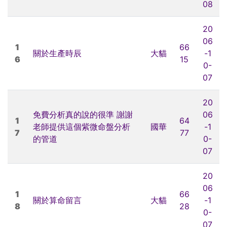
08
20
06
1
66
關於生產時辰
大貓
-1
6
15
0-
07
20
免費分析真的說的很準 謝謝
06
1
64
老師提供這個紫微命盤分析
國華
-1
7
77
的管道
0-
07
20
06
1
66
關於算命留言
大貓
-1
8
28
0-
07