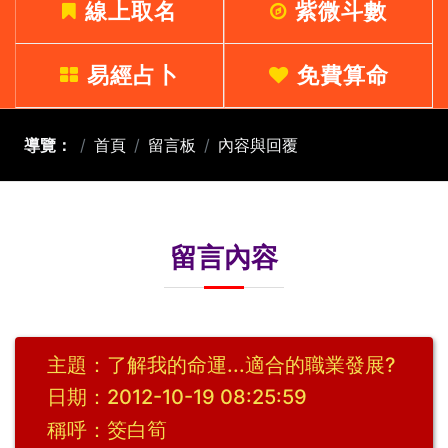
線上取名
紫微斗數
易經占卜
免費算命
導覽：
首頁
留言板
內容與回覆
留言內容
主題：了解我的命運...適合的職業發展?
日期：2012-10-19 08:25:59
稱呼：筊白筍