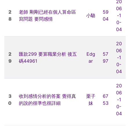
20
06
2
老師 剛剛已經在個人算命區
59
小駱
-1
8
寫問題 要問感情
04
0-
04
20
06
2
匯款299 要算職業分析 後五
Edg
57
-1
9
碼44961
ar
97
0-
04
20
06
3
收到感情分析的答案 覺得真
栗子
67
-1
0
的說的很準也很詳細
妹
53
0-
04