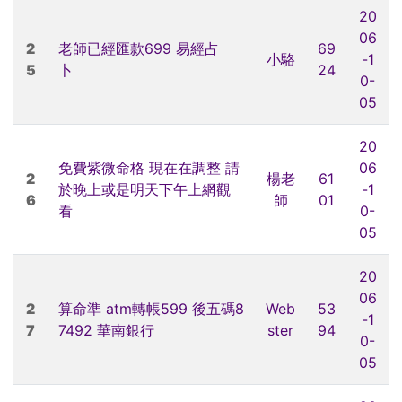
20
06
2
老師已經匯款699 易經占
69
小駱
-1
5
卜
24
0-
05
20
免費紫微命格 現在在調整 請
06
2
楊老
61
於晚上或是明天下午上網觀
-1
6
師
01
看
0-
05
20
06
2
算命準 atm轉帳599 後五碼8
Web
53
-1
7
7492 華南銀行
ster
94
0-
05