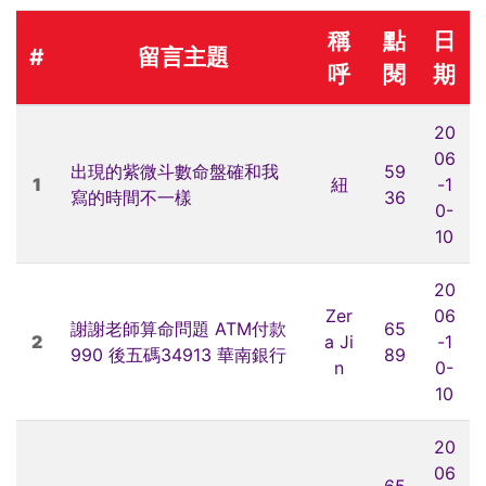
稱
點
日
#
留言主題
呼
閱
期
20
06
出現的紫微斗數命盤確和我
59
1
紐
-1
寫的時間不一樣
36
0-
10
20
Zer
06
謝謝老師算命問題 ATM付款
65
2
a Ji
-1
990 後五碼34913 華南銀行
89
n
0-
10
20
06
65