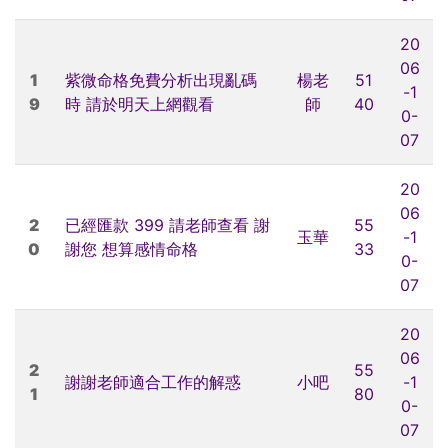
20
06
1
紫微命格免費分析出現亂碼
楊老
51
-1
9
時 請於明天上網觀看
師
40
0-
07
20
06
2
已經匯款 399 請老師查看 謝
55
玉華
-1
0
謝您 想算感情命格
33
0-
07
20
06
2
55
謝謝老師適合工作的解惑
小吧
-1
1
80
0-
07