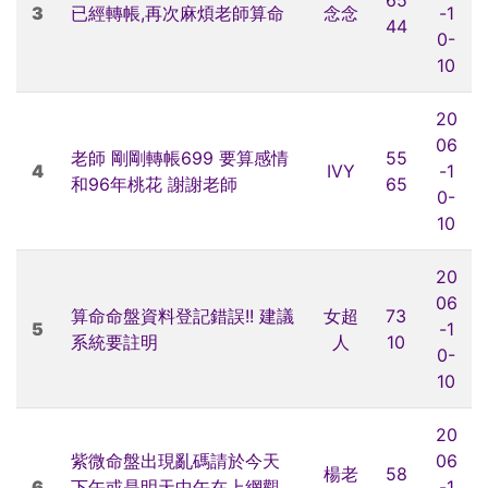
3
已經轉帳,再次麻煩老師算命
念念
-1
44
0-
10
20
06
老師 剛剛轉帳699 要算感情
55
4
IVY
-1
和96年桃花 謝謝老師
65
0-
10
20
06
算命命盤資料登記錯誤!! 建議
女超
73
5
-1
系統要註明
人
10
0-
10
20
紫微命盤出現亂碼請於今天
06
楊老
58
6
下午或是明天中午在上網觀
-1