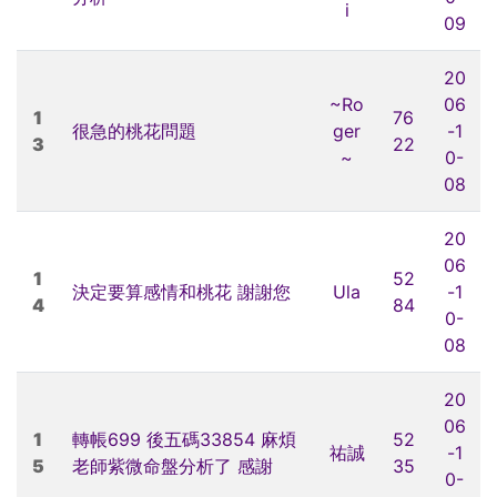
i
09
20
~Ro
06
1
76
很急的桃花問題
ger
-1
3
22
~
0-
08
20
06
1
52
決定要算感情和桃花 謝謝您
Ula
-1
4
84
0-
08
20
06
1
轉帳699 後五碼33854 麻煩
52
祐誠
-1
5
老師紫微命盤分析了 感謝
35
0-