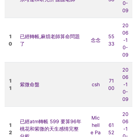
0-
09
20
06
1
已經轉帳,麻煩老師算命問題
55
念念
-1
0
了
33
0-
09
20
06
1
71
紫微命盤
csh
-1
1
00
0-
09
20
Mic
已經atm轉帳 599 要算96年
06
1
hell
61
桃花和紫微的天生感情完整
-1
2
e Pa
52
分析
0-