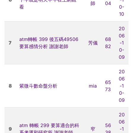
師
04
看
0-
10
20
06
atm轉帳 399 後五碼49506
68
7
芳儀
-1
要算感情分析 謝謝老師
82
0-
09
20
06
65
8
紫微斗數命盤分析
mia
-1
73
0-
09
20
06
atm 轉帳 299 要算適合的科
56
9
窄
-1
系考運和研究所 謝謝老師
38