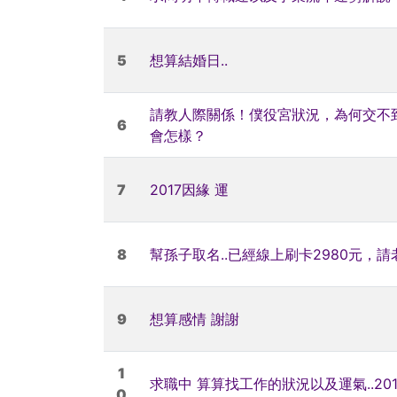
5
想算結婚日..
請教人際關係！僕役宮狀況，為何交不
6
會怎樣？
7
2017因緣 運
8
幫孫子取名..已經線上刷卡2980元，
9
想算感情 謝謝
1
求職中 算算找工作的狀況以及運氣..
0