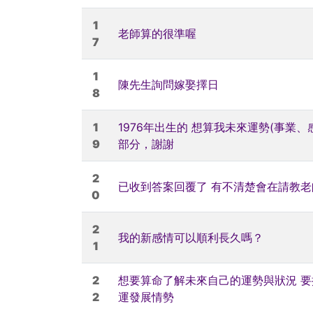
1
老師算的很準喔
7
1
陳先生詢問嫁娶擇日
8
1
1976年出生的 想算我未來運勢(事
9
部分，謝謝
2
已收到答案回覆了 有不清楚會在請教老
0
2
我的新感情可以順利長久嗎？
1
2
想要算命了解未來自己的運勢與狀況 要提
2
運發展情勢