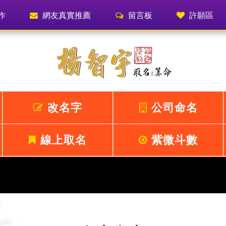
作
網友真實推薦
留言板
許願區
改名字
公司命名
線上取名
紫微斗數