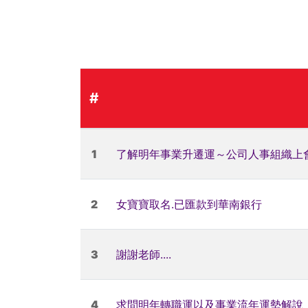
#
1
了解明年事業升遷運～公司人事組織上
2
女寶寶取名.已匯款到華南銀行
3
謝謝老師....
4
求問明年轉職運以及事業流年運勢解說