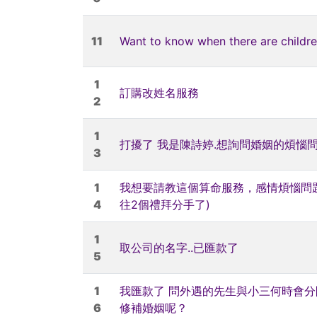
11
Want to know when there are childr
1
訂購改姓名服務
2
1
打擾了 我是陳詩婷.想詢問婚姻的煩惱
3
1
我想要請教這個算命服務，感情煩惱問題→
4
往2個禮拜分手了)
1
取公司的名字..已匯款了
5
1
我匯款了 問外遇的先生與小三何時會
6
修補婚姻呢？