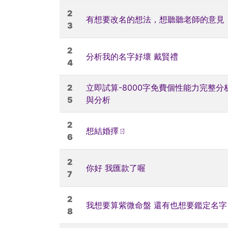
2
有想要改名的想法，想聽聽老師的意見
3
2
分析我的名字好壞 戴賢禮
4
2
立即試算-8000字免費個性能力完整
5
與分析
2
想結婚擇ㄖ
6
2
你好 我匯款了喔
7
2
我想要算紫微命盤 還有也想要鑑定名
8