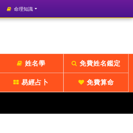
命理知識
姓名學
免費姓名鑑定
易經占卜
免費算命