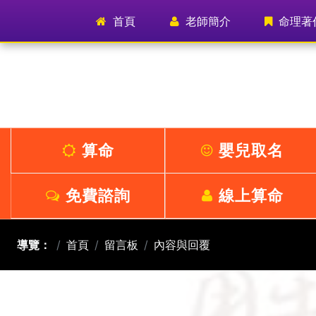
首頁
(current)
老師簡介
命理著
算命
嬰兒取名
免費諮詢
線上算命
導覽：
首頁
留言板
內容與回覆