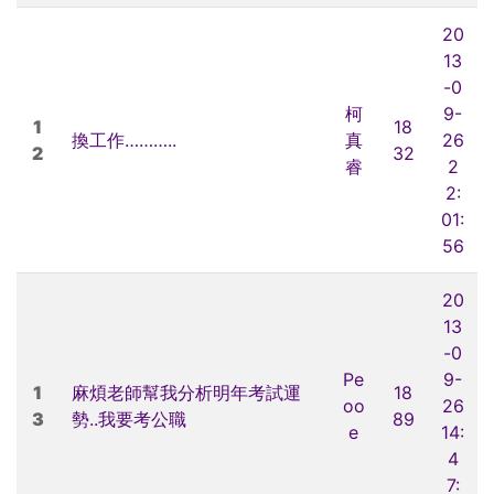
20
13
-0
柯
9-
1
18
換工作………..
真
26
2
32
睿
2
2:
01:
56
20
13
-0
Pe
9-
1
麻煩老師幫我分析明年考試運
18
oo
26
3
勢..我要考公職
89
e
14:
4
7: