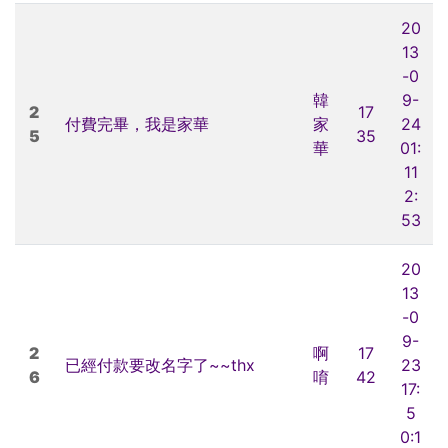
20
13
-0
韓
9-
2
17
付費完畢，我是家華
家
24
5
35
華
01:
11
2:
53
20
13
-0
9-
2
啊
17
已經付款要改名字了~~thx
23
6
唷
42
17:
5
0:1