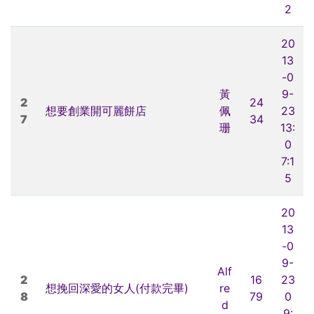
2
20
13
-0
黃
9-
2
24
想要創業開可麗餅店
佩
23
7
34
珊
13:
0
7:1
5
20
13
-0
9-
Alf
2
16
23
想挽回深愛的女人(付款完畢)
re
8
79
0
d
9: