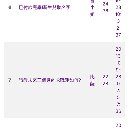
曹
9-
24
6
已付款完畢!新生兒取名字
小
28
36
姐
10:
3
2:
37
20
13
-0
9-
比
22
28
7
請教未來三個月的求職運如何?
薩
28
0
2:
5
7:
36
20