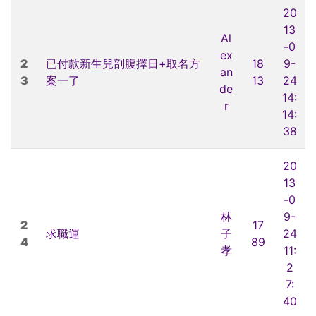
20
13
Al
-0
ex
2
已付款新生兒剖腹擇日+取名方
18
9-
an
3
案一了
13
24
de
14:
r
14:
38
20
13
-0
林
9-
2
17
求職運
子
24
4
89
孝
11:
2
7:
40