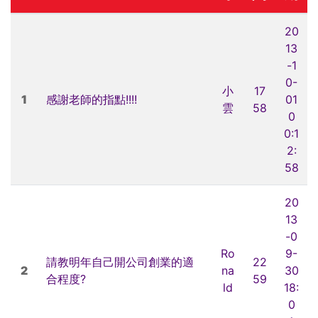
20
13
-1
0-
小
17
1
感謝老師的指點!!!!
01
雲
58
0
0:1
2:
58
20
13
-0
Ro
9-
請教明年自己開公司創業的適
22
2
na
30
合程度?
59
ld
18:
0