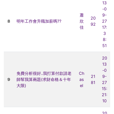
13
-0
蕭
9-
20
8
明年工作會升職加薪嗎??
欣
27
92
佳
17:
3
8:
51
20
13
-0
免費分析很好..我打算付款請老
Ch
21
9-
9
師幫我算兩題(求財命格＆十年
as
81
27
大限)
el
15:
21:
10
20