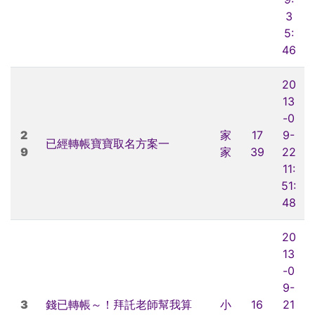
3
5:
46
20
13
-0
2
家
17
9-
已經轉帳寶寶取名方案一
9
家
39
22
11:
51:
48
20
13
-0
9-
3
錢已轉帳～！拜託老師幫我算
小
16
21