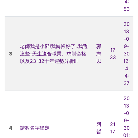
4:
53
20
13
-0
老師我是小郭!我轉帳好了..我選
郭
9-
17
3
這些-天生適合職業、求財命格
志
30
33
以及23-32十年運勢分析!!!
以
12:
4
4:
37
20
13
-0
9-
阿
21
4
請教名字鑑定
30
哲
17
01: