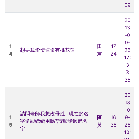
09
20
13
-0
9-
1
田
17
想要算愛情運還有桃花運
26
4
君
24
12:
3
7:
35
20
13
-0
請問老師我想改母姓…現在的名
1
阿
16
9-
字還能繼續用嗎?請幫我鑑定名
5
莫
36
26
字
10: