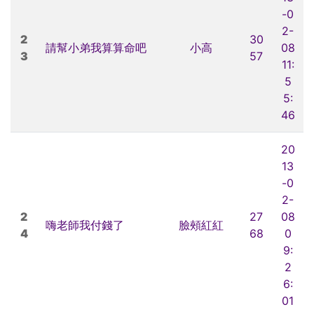
-0
2-
2
30
請幫小弟我算算命吧
小高
08
3
57
11:
5
5:
46
20
13
-0
2-
2
27
08
嗨老師我付錢了
臉頰紅紅
4
68
0
9:
2
6:
01