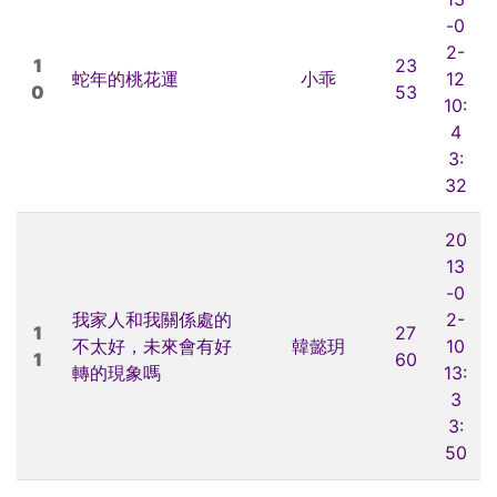
-0
2-
1
23
蛇年的桃花運
小乖
12
0
53
10:
4
3:
32
20
13
-0
我家人和我關係處的
2-
1
27
不太好，未來會有好
韓懿玥
10
1
60
轉的現象嗎
13:
3
3:
50