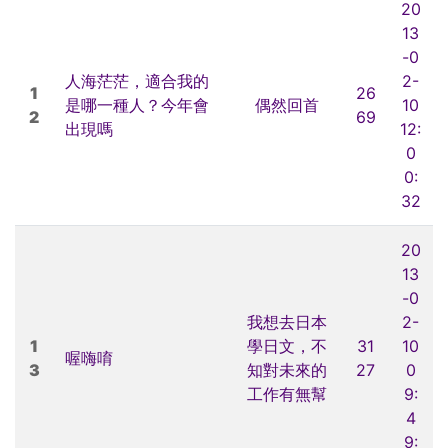
20
13
-0
人海茫茫，適合我的
2-
1
26
是哪一種人？今年會
偶然回首
10
2
69
出現嗎
12:
0
0:
32
20
13
-0
我想去日本
2-
1
學日文，不
31
10
喔嗨唷
3
知對未來的
27
0
工作有無幫
9:
4
9: