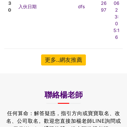
3
26
06
入伙日期
dfs
0
97
2
3:
0
5:1
6
更多..網友推薦
聯絡楊老師
任何算命：解答疑惑，指引方向或寶寶取名、改
名、公司取名。
歡迎您直接加楊老師LINE詢問或