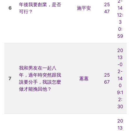
2-
年後我要創業，是否
25
6
施平安
14
可行？
47
12:
3
0:
59
20
13
-0
我和男友在一起八
2-
年，過年時突然跟我
25
7
蕙蕙
14
說要分手，我該怎麼
67
0
做才能挽回他？
9:1
2:
30
20
13