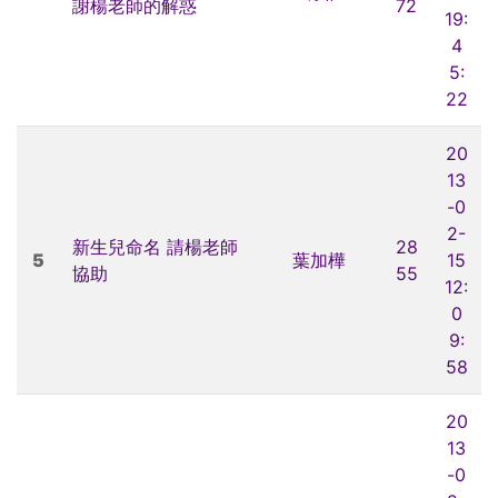
謝楊老師的解惑
72
19:
4
5:
22
20
13
-0
2-
新生兒命名 請楊老師
28
5
葉加樺
15
協助
55
12:
0
9:
58
20
13
-0