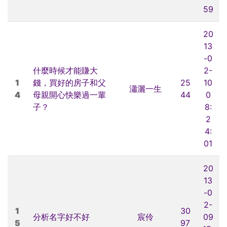
59
20
13
-0
什麼時候才能賺大
2-
1
錢，買好的房子和父
25
10
瀟灑一生
4
母親開心快樂過一輩
44
0
子？
8:
2
4:
01
20
13
-0
2-
1
30
分析名字好不好
宸伶
09
5
97