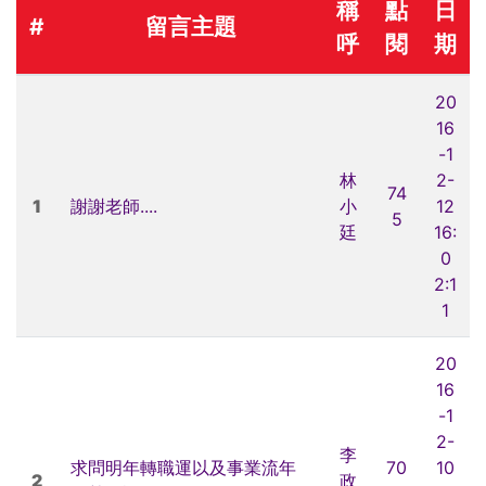
稱
點
日
#
留言主題
呼
閱
期
20
16
-1
林
2-
74
1
謝謝老師....
小
12
5
廷
16:
0
2:1
1
20
16
-1
2-
李
求問明年轉職運以及事業流年
70
10
2
政