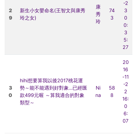
-2
康
2
新生小女嬰命名(王智文與康秀
74
3
秀
9
玲之女)
3
0
玲
0:
3
5:
27
20
16
-11
hihi想要算我以後2017桃花運
-2
3
勢～能不能遇到好對象...已經匯
Ni
58
2
0
款499元喔 ～算我適合的對象
na
8
16:
類型～
0
6:
07