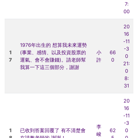
7:
00
20
16
-11
1976年出生的 想算我未來運勢
-3
1
(事業、感情、以及投資股票的
小
66
0
7
運氣、會不會賺錢)。請老師幫
許
0
21:
我算一下這三個部分，謝謝
0
8:
31
20
16
-11
-3
李
1
已收到答案回覆了 有不清楚會
62
0
峻
8
在請教老師的 謝謝！
5
0