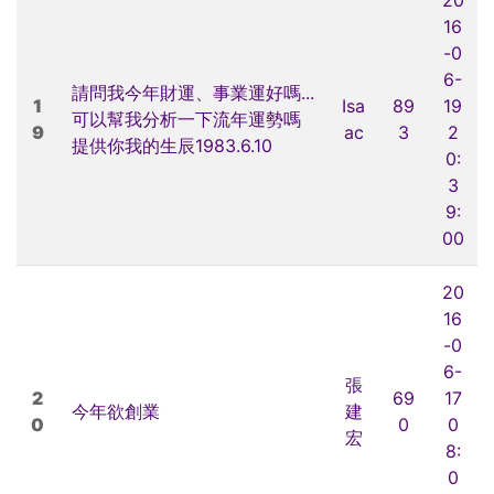
16
-0
6-
請問我今年財運、事業運好嗎...
1
Isa
89
19
可以幫我分析一下流年運勢嗎
9
ac
3
2
提供你我的生辰1983.6.10
0:
3
9:
00
20
16
-0
6-
張
2
69
17
今年欲創業
建
0
0
0
宏
8:
0