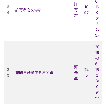
6-
許
2
10
16
許育君之女命名
育
4
97
0
君
0:
2
2:
37
20
16
-0
6-
蘇
2
74
15
想問官符星在命宮問題
先
5
5
2
生
3:
0
9:
57