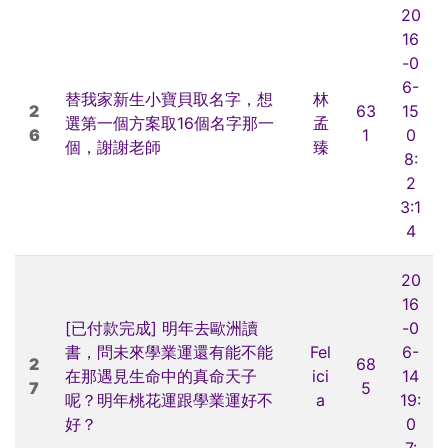
20
16
-0
6-
替我家新生小寶貝取名字，想
林
2
63
15
選第一個方案取16個名字那一
孟
6
1
0
個，謝謝老師
臻
8:
2
3:1
4
20
16
[已付款完成] 明年去歐洲讀
-0
書，問未來學業運還有能不能
Fel
6-
2
68
在那遇見生命中的真命天子
ici
14
7
5
呢？明年桃花運跟學業運好不
a
19:
好？
0
7: