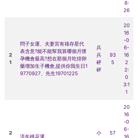
8:
26
20
16
-0
問子女運、夫妻宮有祿存星代
兵
6-
表含意?能不能幫我算哪個月懷
2
兵
93
16
孕機會最高?想在那個月吃排卵
1
砰
5
2
藥增加生子機會,提供你我生日1
砰
2:
9770927、先生19701225
0
3:1
1
20
16
-0
6-
2
小
57
流年桃花運.
16