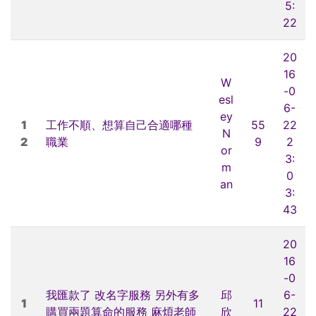
5:
22
20
16
W
-0
esl
6-
ey
1
工作不順、想算自己合適哪種
55
22
N
2
職業
9
2
or
3:
m
0
an
3:
43
20
16
-0
我匯款了 改名字服務 另外有多
邱
6-
1
11
購買兩題算命的服務 麻煩老師
欣
22