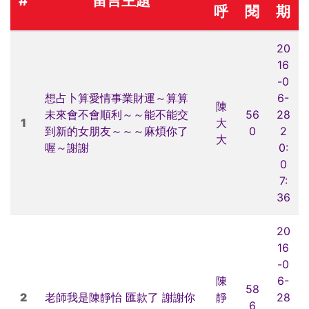
#
留言主題
呼
閱
期
20
16
-0
想占卜算愛情事業財運～算算
6-
陳
未來會不會順利～～能不能交
56
28
1
大
到新的女朋友～～～麻煩你了
0
2
大
喔～謝謝
0:
0
7:
36
20
16
-0
陳
6-
58
2
老師我是陳靜怡 匯款了 謝謝你
靜
28
6