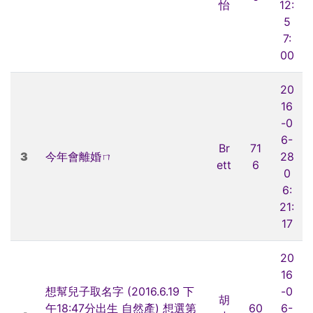
怡
12:
5
7:
00
20
16
-0
6-
Br
71
3
今年會離婚ㄇ
28
ett
6
0
6:
21:
17
20
16
想幫兒子取名字 (2016.6.19 下
-0
胡
午18:47分出生 自然產) 想選第
60
6-