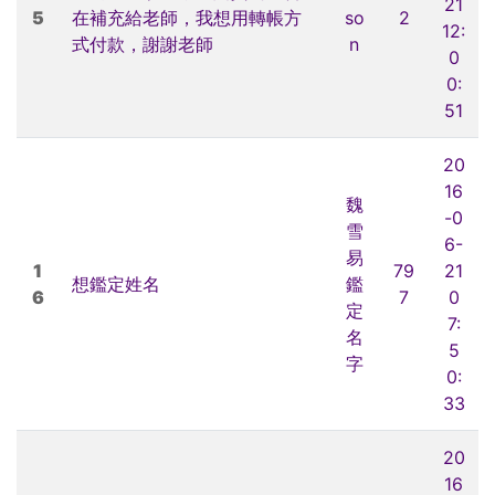
21
5
在補充給老師，我想用轉帳方
so
2
12:
式付款，謝謝老師
n
0
0:
51
20
16
魏
-0
雪
6-
易
1
79
21
想鑑定姓名
鑑
6
7
0
定
7:
名
5
字
0:
33
20
16