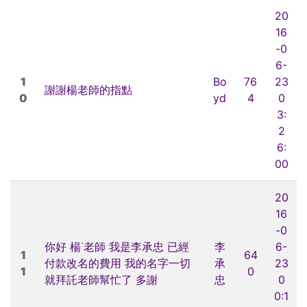
20
16
-0
6-
1
Bo
76
23
謝謝楊老師的指點
0
yd
4
0
3:
2
6:
00
20
16
-0
你好 楊˙老師 我是李承忠 已經
李
6-
1
64
付款改名的費用 我的名字一切
承
23
1
0
就拜託老師幫忙了 多謝
忠
0
0:1