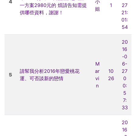
4
小
一方案2980元的 煩請告知需提
1
27
姐
供哪些資料，謝謝！
21:
01:
54
20
16
-0
M
6-
請幫我分析2016年戀愛桃花
ar
10
27
5
運、可否談新的戀情
vi
26
0
n
0:
5
7:
33
20
16