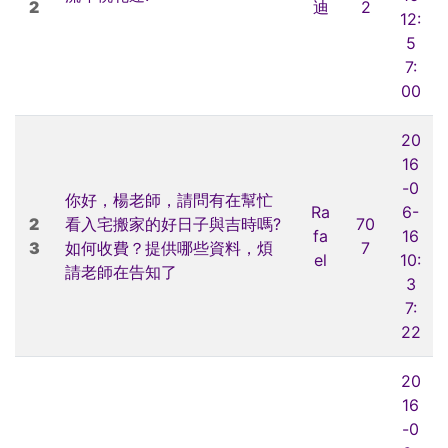
2
迪
2
12:
5
7:
00
20
16
-0
你好，楊老師，請問有在幫忙
Ra
6-
2
看入宅搬家的好日子與吉時嗎?
70
fa
16
3
如何收費？提供哪些資料，煩
7
el
10:
請老師在告知了
3
7:
22
20
16
-0