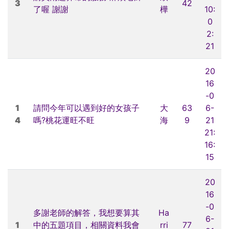
3
42
了喔 謝謝
樺
10:
0
2:
21
20
16
-0
1
請問今年可以遇到好的女孩子
大
63
6-
4
嗎?桃花運旺不旺
海
9
21
21:
16:
15
20
16
-0
多謝老師的解答，我想要算其
Ha
6-
1
中的五題項目，相關資料我會
rri
77