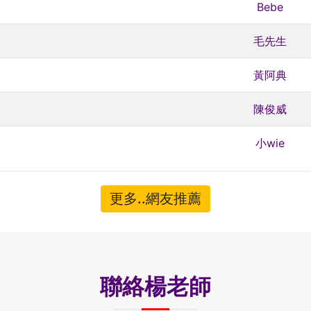
Bebe
毛先生
黃阿典
陳俊威
小wie
更多..網友推薦
聯絡楊老師