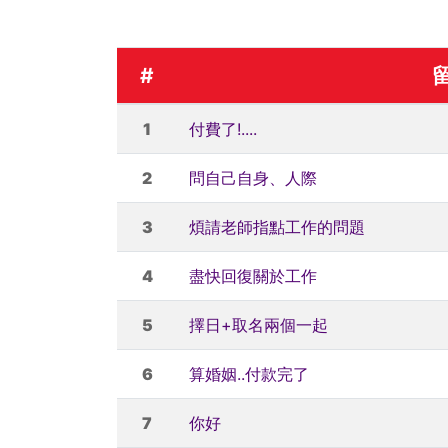
#
1
付費了!....
2
問自己自身、人際
3
煩請老師指點工作的問題
4
盡快回復關於工作
5
擇日+取名兩個一起
6
算婚姻..付款完了
7
你好