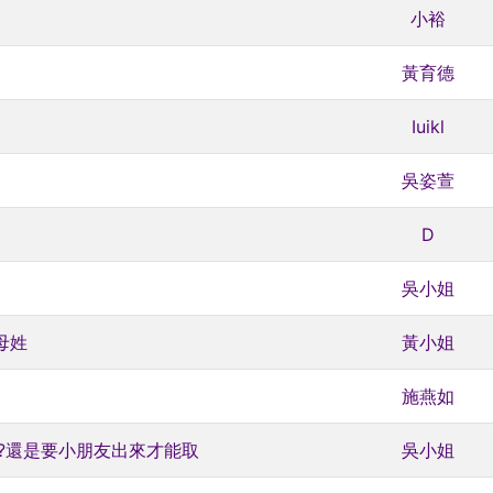
小裕
黃育德
Iuikl
吳姿萱
D
吳小姐
母姓
黃小姐
施燕如
?還是要小朋友出來才能取
吳小姐