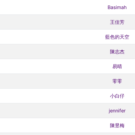
Basimah
王佳芳
藍色的天空
陳志杰
易晴
零零
小白仔
jennifer
陳昱梅