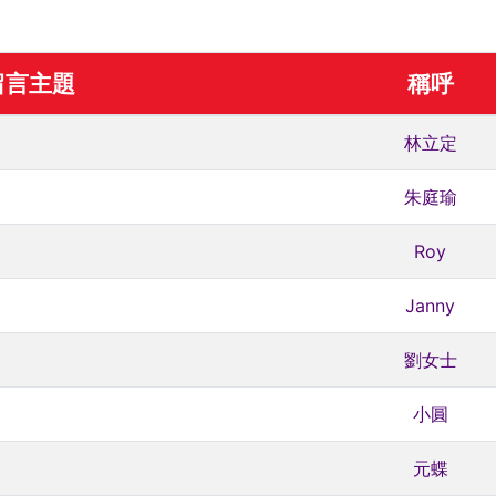
留言主題
稱呼
林立定
朱庭瑜
Roy
Janny
劉女士
小圓
元蝶