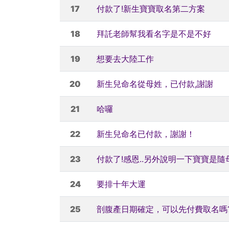
17
付款了!新生寶寶取名第二方案
18
拜託老師幫我看名字是不是不好
19
想要去大陸工作
20
新生兒命名從母姓，已付款,謝謝
21
哈囉
22
新生兒命名已付款，謝謝！
23
付款了!感恩..另外說明一下寶寶是隨
24
要排十年大運
25
剖腹產日期確定，可以先付費取名嗎