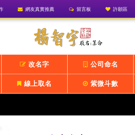
作
網友真實推薦
留言板
許願區
改名字
公司命名
線上取名
紫微斗數