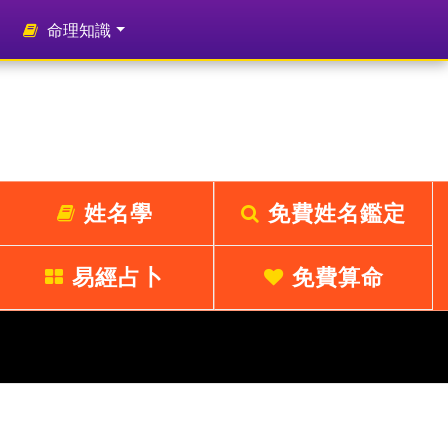
命理知識
姓名學
免費姓名鑑定
易經占卜
免費算命