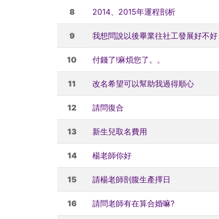
8
2014、2015年運程剖析
9
我想問說以後畢業往社工發展好不好
10
付錢了!麻煩您了。。
11
改名希望可以幫助我過得順心
12
請問復合
13
新生兒取名費用
14
楊老師你好
15
請楊老師剖腹生產擇日
16
請問老師有在算合婚嘛?