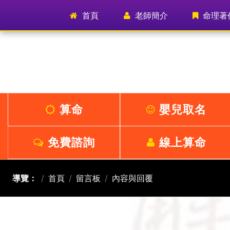
首頁
(current)
老師簡介
命理著
算命
嬰兒取名
免費諮詢
線上算命
導覽：
首頁
留言板
內容與回覆