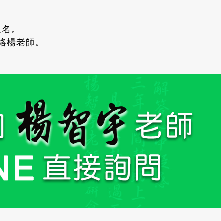
取名。
聯絡楊老師。