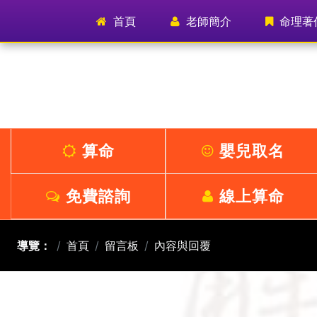
首頁
(current)
老師簡介
命理著
算命
嬰兒取名
免費諮詢
線上算命
導覽：
首頁
留言板
內容與回覆