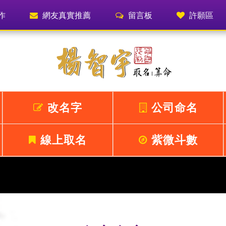
作
網友真實推薦
留言板
許願區
改名字
公司命名
線上取名
紫微斗數