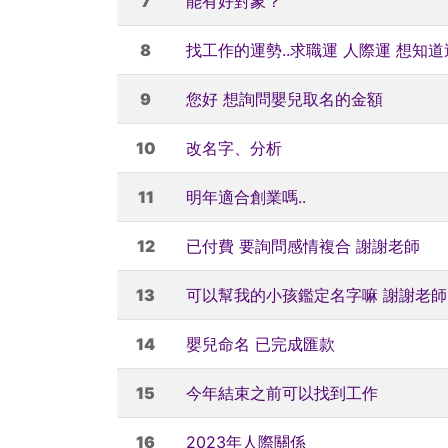
7
能有好對象？
8
找工作的運勢..求職運 人際運 想知道
9
您好 想詢問嬰兒取名的金額
10
改名字、分析
11
明年適合創業嗎..
12
已付費 要詢問感情複合 謝謝老師
13
可以幫我的小孩鑑定名字嘛 謝謝老師
14
嬰兒命名 已完成匯款
15
今年結束之前可以找到工作
16
2023年人際關係