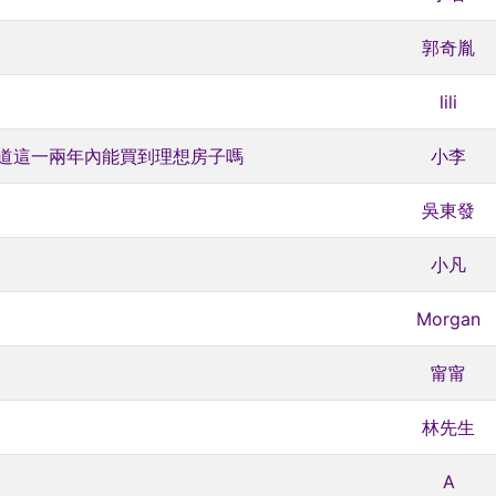
郭奇胤
lili
不知道這一兩年內能買到理想房子嗎
小李
吳東發
小凡
Morgan
甯甯
林先生
A