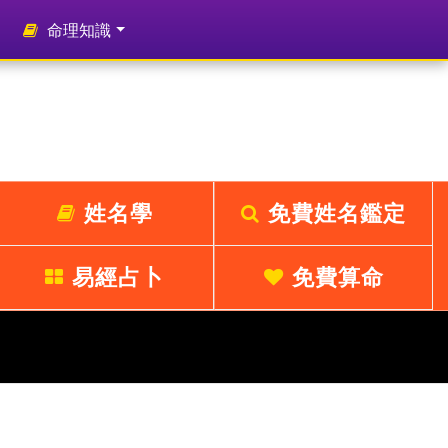
命理知識
姓名學
免費姓名鑑定
易經占卜
免費算命