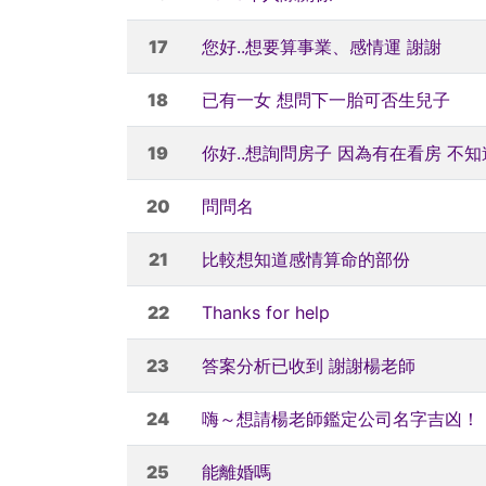
17
您好..想要算事業、感情運 謝謝
18
已有一女 想問下一胎可否生兒子
19
你好..想詢問房子 因為有在看房 
20
問問名
21
比較想知道感情算命的部份
22
Thanks for help
23
答案分析已收到 謝謝楊老師
24
嗨～想請楊老師鑑定公司名字吉凶！
25
能離婚嗎