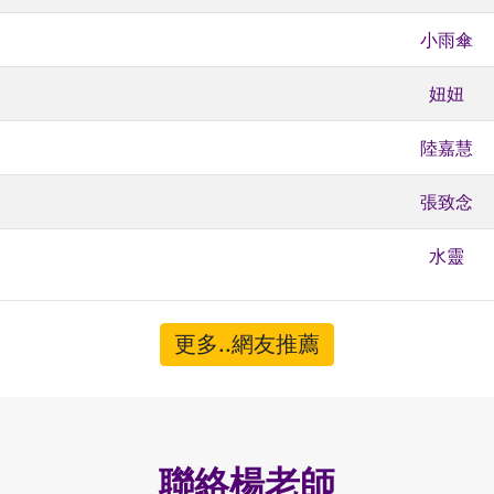
小雨傘
妞妞
陸嘉慧
張致念
水靈
更多..網友推薦
聯絡楊老師