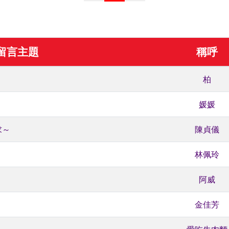
留言主題
稱呼
柏
媛媛
求～
陳貞儀
林佩玲
阿威
金佳芳