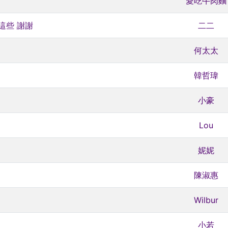
愛吃牛肉麵
這些 謝謝
二二
何太太
韓哲瑋
小豪
Lou
妮妮
陳淑惠
Wilbur
小若