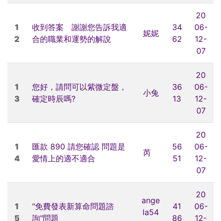
20
1
收到答案 謝謝您告訴我適
34
06-
妮妮
2
合的職業和運勢的解說
62
12-
07
20
1
您好，請問可以紫微定盤，
36
06-
小兔
3
確定時辰嗎?
13
12-
07
20
1
匯款 890 請您確認 問題是
56
06-
芮
4
愛情上的適不適合
51
12-
07
20
ange
1
"免費發表新算命問題諮
41
06-
la54
5
詢"問題
86
12-