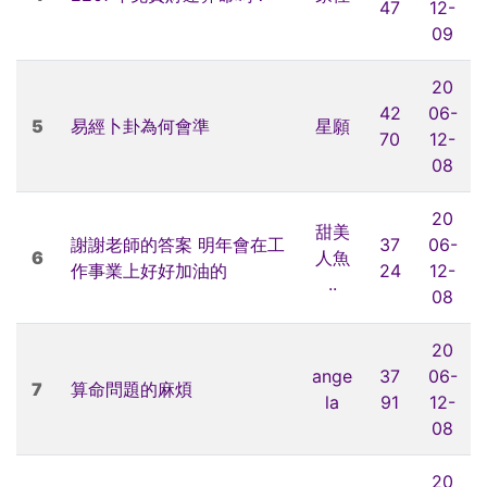
47
12-
09
20
42
06-
5
易經卜卦為何會準
星願
70
12-
08
20
甜美
謝謝老師的答案 明年會在工
37
06-
6
人魚
作事業上好好加油的
24
12-
..
08
20
ange
37
06-
7
算命問題的麻煩
la
91
12-
08
20