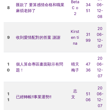
Beta
匯款了 要算感情命格和職業
34
06-
8
Ｃｏ
麻煩老師了
51
12-
２
08
20
Kirst
31
06-
9
收到愛情配對的答案 謝謝
en ti
99
12-
na
07
20
1
個人算命專區畫面顯示有問
晴天
47
06-
0
題！
梅子
36
12-
07
20
志
1
51
06-
已經轉帳!!事業運勢!!
文
1
06
12-
07