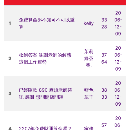
20
免費算命盤不知可不可以重
33
06-
1
kelly
算
28
12-
09
20
茉莉
收到答案 謝謝老師的解惑
37
06-
2
綠茶
這個工作運勢
64
12-
香.
09
20
已經匯款 890 麻煩老師確
藍色
38
06-
3
認 感謝 想問開店問題
瓶子
33
12-
09
20
57
06-
4
2207年免費財運算命嗎？
家佳