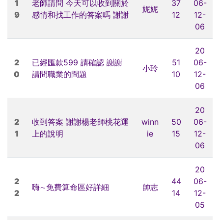
1
老師請問 今天可以收到關於
37
06-
妮妮
9
感情和找工作的答案嗎 謝謝
12
12-
06
20
2
已經匯款599 請確認 謝謝
51
06-
小玲
0
請問職業的問題
10
12-
06
20
2
收到答案 謝謝楊老師桃花運
winn
50
06-
1
上的說明
ie
15
12-
06
20
2
44
06-
嗨∼免費算命區好詳細
帥志
2
14
12-
05