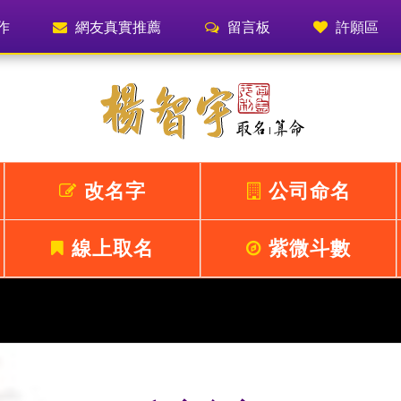
作
網友真實推薦
留言板
許願區
改名字
公司命名
線上取名
紫微斗數