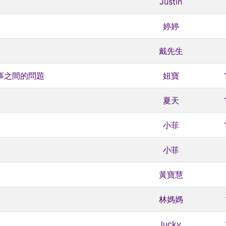
Justin
婷婷
戴先生
事之間的問題
妞寶
夏天
小菲
小菲
黃寶慧
？
林媽媽
lucky