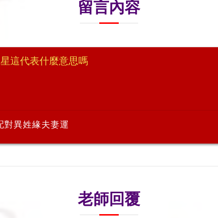
留言內容
主星這代表什麼意思嗎
配對異姓緣夫妻運
老師回覆