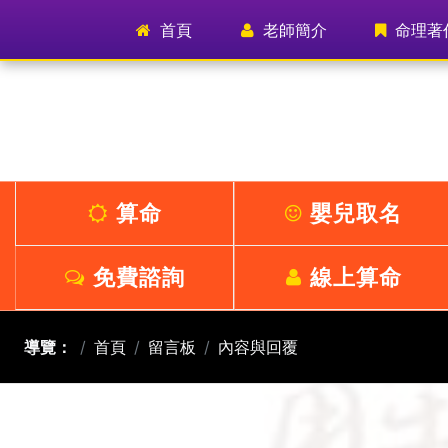
首頁
(current)
老師簡介
命理著
算命
嬰兒取名
免費諮詢
線上算命
導覽：
首頁
留言板
內容與回覆