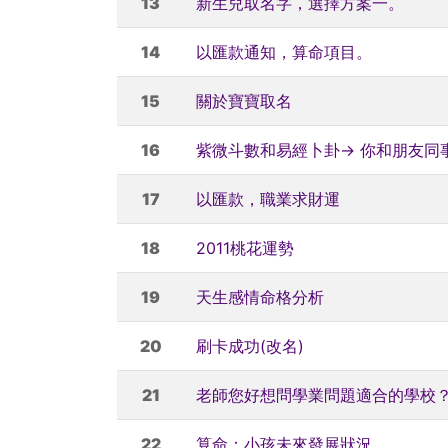
13
新生兒取名字，選擇方案一。
14
以匯款通知，算命項目。
15
關於寶寶取名
16
紫微斗數和易經卜卦→ 你和朋友同
17
以匯款，職業求財運
18
2011桃花運勢
19
天生感情命格分析
20
刷卡成功(改名)
21
老師您好想問學業問題適合的學校
22
算命：小孩未來發展狀況