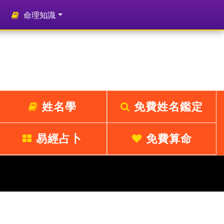
命理知識
姓名學
免費姓名鑑定
易經占卜
免費算命