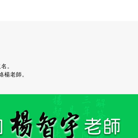
取名。
聯絡楊老師。