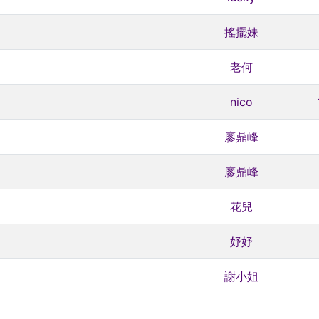
搖擺妹
老何
nico
廖鼎峰
廖鼎峰
花兒
妤妤
謝小姐