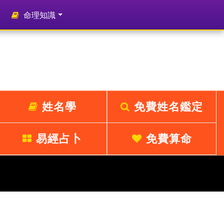
命理知識
姓名學
免費姓名鑑定
易經占卜
免費算命