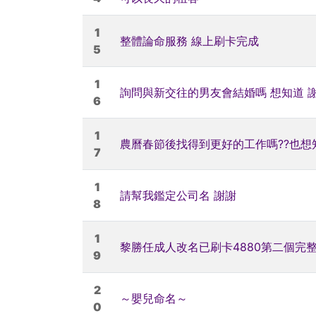
1
整體論命服務 線上刷卡完成
5
1
詢問與新交往的男友會結婚嗎 想知道 
6
1
農曆春節後找得到更好的工作嗎??也想
7
1
請幫我鑑定公司名 謝謝
8
1
黎勝任成人改名已刷卡4880第二個完
9
2
～嬰兒命名～
0