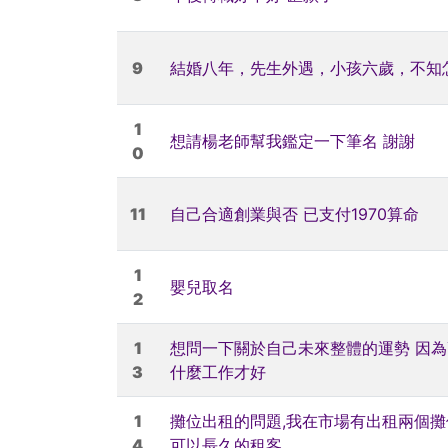
9
結婚八年，先生外遇，小孩六歲，不知
1
想請楊老師幫我鑑定一下筆名 謝謝
0
11
自己合適創業與否 已支付1970算命
1
嬰兒取名
2
1
想問一下關於自己未來整體的運勢 因為
3
什麼工作才好
1
攤位出租的問題,我在市場有出租兩個攤
4
可以長久的租客