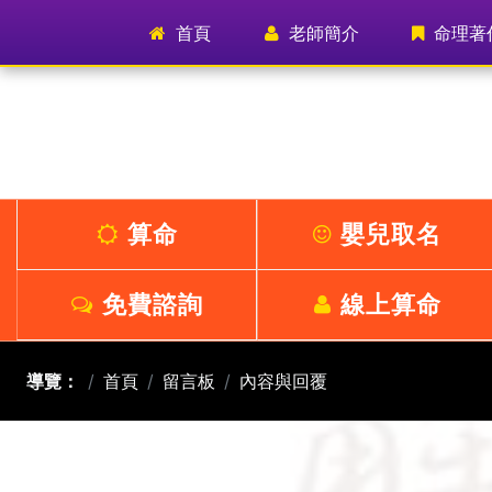
首頁
(current)
老師簡介
命理著
算命
嬰兒取名
免費諮詢
線上算命
導覽：
首頁
留言板
內容與回覆