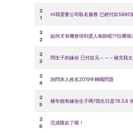
2
Hi我需要公司取名服務 已經付款5880
1
2
如何才有機會得到貴人相助呢??往哪個
2
2
問生子的緣份 已付款元～～～補充我
3
2
詢問本人姓名2019年轉職問題
4
2
豬年能有緣份生子嗎?我生日是76.3.6 先生
5
2
完成匯款了喔！
6