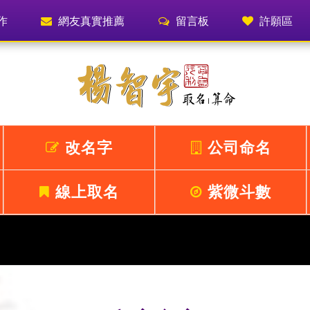
作
網友真實推薦
留言板
許願區
改名字
公司命名
線上取名
紫微斗數