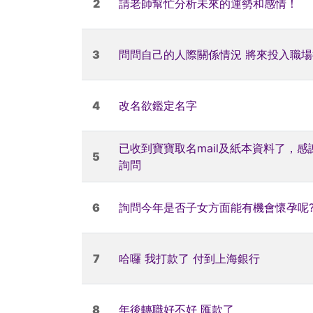
2
請老師幫忙分析未來的運勢和感情！
3
問問自己的人際關係情況 將來投入職
4
改名欲鑑定名字
已收到寶寶取名mail及紙本資料了，
5
詢問
6
詢問今年是否子女方面能有機會懷孕呢
7
哈囉 我打款了 付到上海銀行
8
年後轉職好不好 匯款了