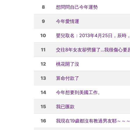
8
想問問自己今年運勢
9
今年愛情運
10
嬰兒取名：2013年4月25日，辰時
11
交往8年女友卻劈腿了...我很傷心要
12
桃花開了沒
13
算命付款了
14
今年想要到美國工作。
15
我已匯款
16
我現在19歲都沒有教過男友耶～～