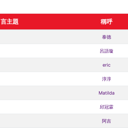
留言主題
稱呼
泰德
呂語璇
eric
淳淳
Matilda
邱冠霖
阿吉