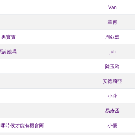
Van
章何
，男寶寶
周亞嶔
原諒她嗎
juli
陳玉玲
安德莉亞
小蓉
易彥丞
～哪時候才能有機會阿
小優