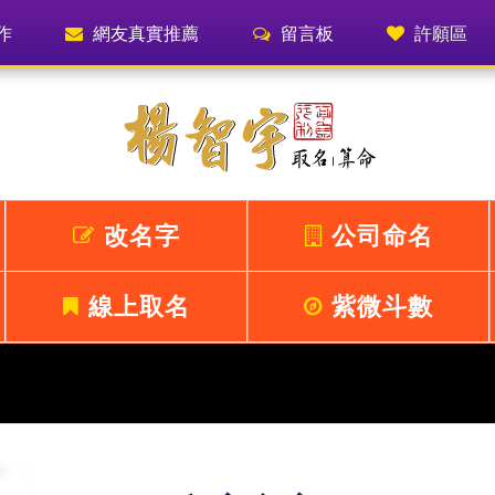
作
網友真實推薦
留言板
許願區
改名字
公司命名
線上取名
紫微斗數