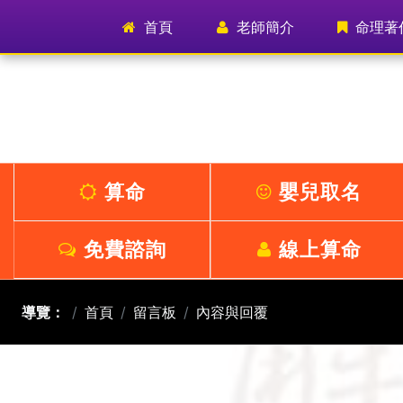
首頁
(current)
老師簡介
命理著
算命
嬰兒取名
免費諮詢
線上算命
導覽：
首頁
留言板
內容與回覆