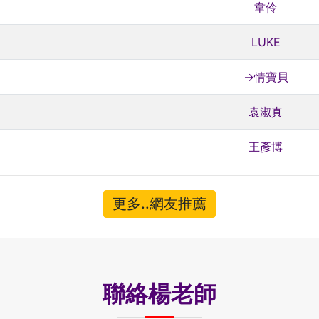
韋伶
LUKE
→情寶貝
袁淑真
王彥博
更多..網友推薦
聯絡楊老師