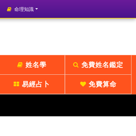
命理知識
姓名學
免費姓名鑑定
易經占卜
免費算命