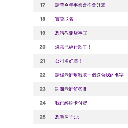
17
請問今年事業會不會升遷
18
寶寶取名
19
想請教開店事宜
20
淑慧已經付款了！！
21
公司名好壞！
22
請楊老師幫我取一個適合我的名字
23
謝謝老師解答!!!
24
我已經刷卡付費
25
想買房子t_t