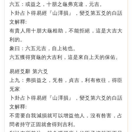
六五：或益之，十朋之龜弗克違，元吉。
卜卦占卜得易經『山澤損』，變爻第五爻的白話
文解釋:
有貴人用十朋大龜相助，不能拒絕，這是大吉大
利的。
象曰：六五元吉，自上祐也。
六五獲得寶龜的大吉利，這是來自上天的保佑。
易經爻辭 第六爻
上九：弗損益之，旡咎，貞吉，利有攸往，得臣
旡家
卜卦占卜得易經『山澤損』，變爻第六爻的白話
文解釋:
不需要自我減損就可以增益他人，沒有咎害，占
問者持守正固就會得到吉利。