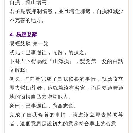
自損，讓山增高。
君子應該抑制憤怒，並且堵住邪遇，自損和減少
不完善的地方。
4. 易經爻辭
易經爻辭 第一爻
初九：已事遄往，旡咎，酌損之。
卜卦占卜得易經『山澤損』，變爻第一爻的白話
文解釋:
初久, 占問者完成了自我修養的事情，就應該立
即去幫助尊者，這就就沒有咎害，而且要適時適
地的簡損自己去增益他人。
象曰：已事遄往，尚合志也。
完成了自我修養的事情，就應該立即去幫助尊
者，這個意思是說初九的意念符合尊上的心意。