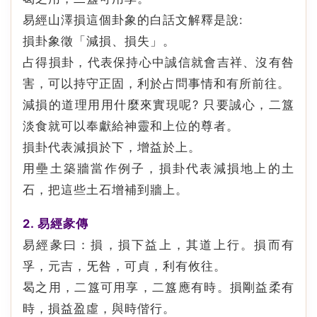
易經山澤損這個卦象的白話文解釋是說:
損卦象徵「減損、損失」。
占得損卦，代表保持心中誠信就會吉祥、沒有咎
害，可以持守正固，利於占問事情和有所前往。
減損的道理用用什麼來實現呢? 只要誠心，二簋
淡食就可以奉獻給神靈和上位的尊者。
損卦代表減損於下，增益於上。
用壘土築牆當作例子，損卦代表減損地上的土
石，把這些土石增補到牆上。
2. 易經彖傳
易經彖曰：損，損下益上，其道上行。損而有
孚，元吉，旡咎，可貞，利有攸往。
曷之用，二簋可用享，二簋應有時。損剛益柔有
時，損益盈虛，與時偕行。