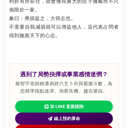
利於有所前往，就會獲得廣大的臣子擁戴而不只
侷限於一家。
象曰：弗損益之，大得志也。
不需要自我減損就可以增益他人，這代表占問者
得到施惠天下的心志。
遇到了局勢抉擇或事業感情迷惘？
楊智宇老師精通易經六爻卜卦與紫微斗數，為
您精準指點迷津、洞察先機、趨吉避凶。
加 LINE 直接諮詢
線上預約算命