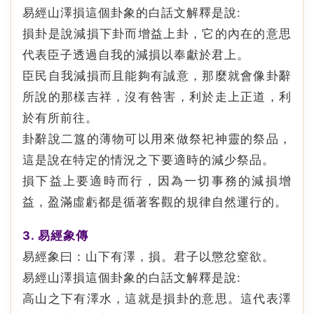
易經山澤損這個卦象的白話文解釋是說:
損卦是說減損下卦而增益上卦，它的內在的意思
代表臣子透過自我的減損以奉獻於君上。
臣民自我減損而且能夠有誠意，那麼就會像卦辭
所說的那樣吉祥，沒有咎害，利於走上正道，利
於有所前往。
卦辭說二簋的薄物可以用來做祭祀神靈的祭品，
這是說在特定的情況之下要適時的減少祭品。
損下益上要適時而行，因為一切事務的減損增
益，盈滿虛虧都是循著客觀的規律自然運行的。
3. 易經象傳
易經象曰：山下有澤，損。君子以懲忿窒欲。
易經山澤損這個卦象的白話文解釋是說:
高山之下有澤水，這就是損卦的意思。這代表澤