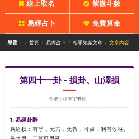
線上取名
紫微斗數
易經占卜
免費算命
導覽：
首頁
易經占卜
相關知識文章
文章內容
第四十一卦 - 損卦、山澤損
作者：楊智宇老師
1. 易經卦辭
易經損：有孚，元吉，旡咎，可貞，利有攸往。
曷之用，二簋可用享。