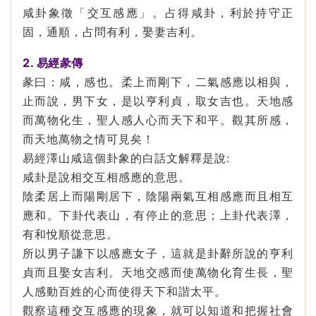
咸卦象徵「交互感應」。占得咸卦，利於持守正
固，通順，占問有利，娶妻吉利。
2. 易經彖傳
彖曰：咸，感也。柔上而剛下，二氣感應以相與，
止而說，男下女，是以亨利貞，取女吉也。天地感
而萬物化生，聖人感人心而天下和平。觀其所感，
而天地萬物之情可見矣！
易經澤山咸這個卦象的白話文解釋是說:
咸卦是說相交互相感應的意思。
陰柔居上而陽剛居下，陰陽兩氣互相感應而且相互
應和。下卦代表山，有停止的意思；上卦代表澤，
有和悅順從意思。
所以男子謙下以感應女子，這就是卦辭所說的亨利
貞而且娶女吉利。天地交感而使萬物化育生長，聖
人感動百姓的心而使得天下和諧太平。
觀察這種交互感應的現象，就可以知道和把握社會