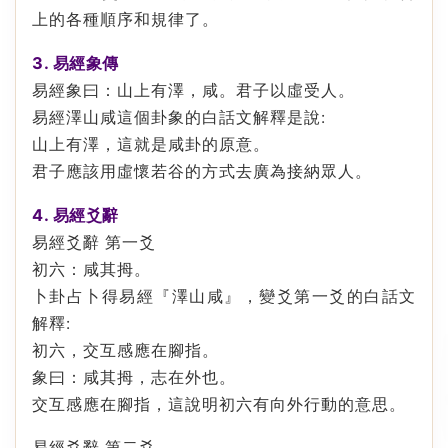
上的各種順序和規律了。
3. 易經象傳
易經象曰：山上有澤，咸。君子以虛受人。
易經澤山咸這個卦象的白話文解釋是說:
山上有澤，這就是咸卦的原意。
君子應該用虛懷若谷的方式去廣為接納眾人。
4. 易經爻辭
易經爻辭 第一爻
初六：咸其拇。
卜卦占卜得易經『澤山咸』，變爻第一爻的白話文
解釋:
初六，交互感應在腳指。
象曰：咸其拇，志在外也。
交互感應在腳指，這說明初六有向外行動的意思。
易經爻辭 第二爻