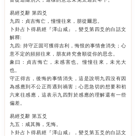
易經爻辭 第四爻
九四：貞吉悔亡，憧憧往來，朋從爾思。
卜卦占卜得易經『澤山咸』，變爻第四爻的白話文
解釋:
九四: 持守正固可獲得吉利，悔恨的事情會消失；心
意不定的頻頻往來，朋友終究會順從你的思念。
象曰：貞吉悔亡，未感害也。憧憧往來，未光大
也。
守正得吉，後悔的事情消失，這是說明九四沒有因
為感應到不公正而遇到禍害；心思急切的想要和初
六來往感應，這表示九四對於感應的理解還有一些
偏差。
易經爻辭 第五爻
九五：咸其脢，旡悔。
卜卦占卜得易經『澤山咸』，變爻第五爻的白話文