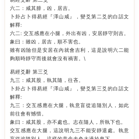
六二：咸其腓，凶，居吉。
卜卦占卜得易經『澤山咸』，變爻第二爻的白話文
解釋:
六二: 交互感應在小腿，外出有凶，安居靜守則吉。
象曰：雖凶，居吉，順不害也。
雖有凶險但是安居在內就會吉利，這是說明六二能
夠順時靜守而後就會沒有禍害。\
易經爻辭 第三爻
九三：咸其股，執其隨，往吝。
卜卦占卜得易經『澤山咸』，變爻第三爻的白話文
解釋:
九三：交互感應在大腿，執意盲從追隨別人，如此
前往會有憾惜。
象曰：咸其股，亦不處也。志在隨人，所執下也。
交互感應在大腿，這說明九三不能安靜退處。執意
盲從追隨別人，這樣的意念未免太過於卑下。