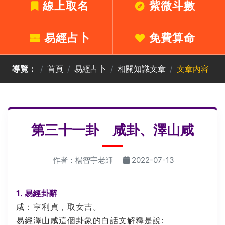
線上取名
紫微斗數
易經占卜
免費算命
導覽：
首頁
易經占卜
相關知識文章
文章內容
第三十一卦 咸卦、澤山咸
作者：楊智宇老師
2022-07-13
1. 易經卦辭
咸：亨利貞，取女吉。
易經澤山咸這個卦象的白話文解釋是說: