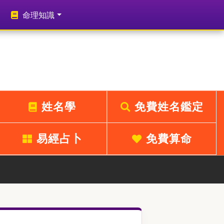
命理知識
姓名學
免費姓名鑑定
易經占卜
免費算命