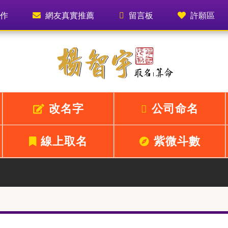
作
網友真實推薦
留言板
許願區
改名字
公司命名
線上取名
紫微斗數