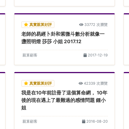
真實親算好評
33772 次瀏覽
老師的易經卜卦和紫微斗數分析就像一
盞照明燈 莎莎 小姐 2017.12
親算顧客
2017-12-19
真實親算好評
42339 次瀏覽
我是在10年前註冊了這個算命網， 10年
後的現在遇上了最難過的感情問題 鍾小
姐
親算顧客
2016-08-20