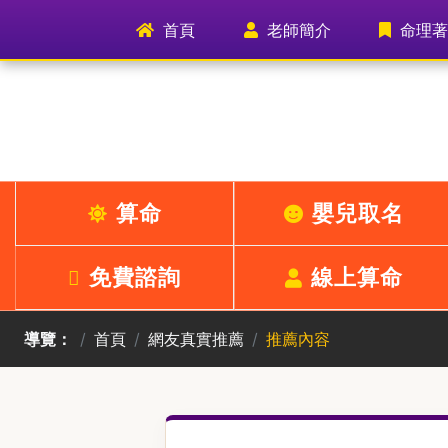
(current)
首頁
老師簡介
命理著
算命
嬰兒取名
免費諮詢
線上算命
導覽：
首頁
網友真實推薦
推薦內容