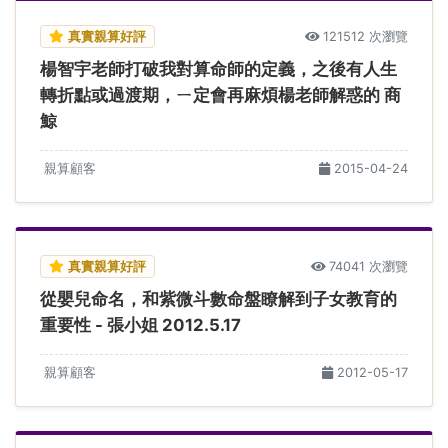
真實親算好評
121512 次瀏覽
楊智宇老師打破我對算命師的定義，之後有人生
轉折點或過渡期，ㄧ定會再麻煩楊老師解惑的 商
鯨
親算顧客
2015-04-24
真實親算好評
74041 次瀏覽
從嬰兒命名，和紫微斗數命盤瞭解到子女教育的
重要性 - 張小姐 2012.5.17
親算顧客
2012-05-17