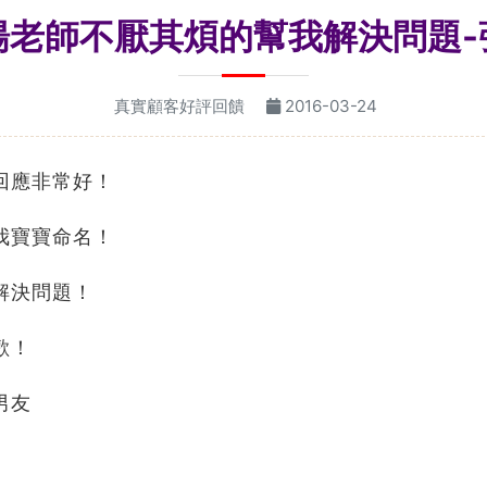
楊老師不厭其煩的幫我解決問題-
真實顧客好評回饋
2016-03-24
回應非常好！
我寶寶命名！
解決問題！
歡！
男友