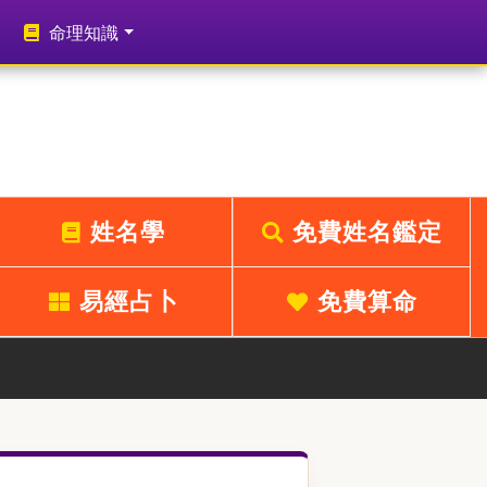
命理知識
姓名學
免費姓名鑑定
易經占卜
免費算命