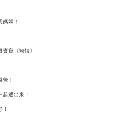
我媽媽！
跟寶寶《翊愷》
感覺！
ㄧ起選出來！
好！