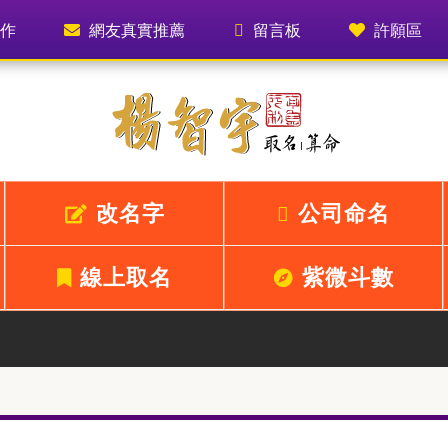
作
網友真實推薦
留言板
許願區
改名字
公司命名
線上取名
紫微斗數