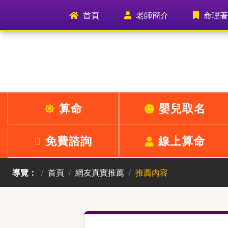
(current)
首頁
老師簡介
命理著
算命
嬰兒取名
免費諮詢
線上算命
導覽：
首頁
網友真實推薦
推薦內容