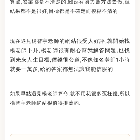
算過
,
答案都是不清楚的
,
雖然有努力照方法去做
,
但
結果都不是很好
,
目標都是不確定而模糊不清的
現在遇見
老師的網站很受人好評
,
就開始找
楊智宇
老師卜卦
,楊
老師很有耐心幫我解答問題
,
也找
楊
到未來人生目標
,
價錢很公道
,
不像知名老師
1
小時
就要一萬多
,
給的答案都無法讓我能信服的
如果早點遇見楊老師算命
,
就不用花很多冤枉錢
,
所以
楊智宇老師網站很值得推薦的
.