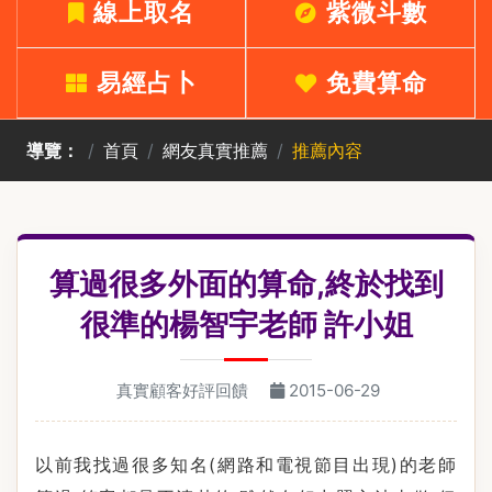
線上取名
紫微斗數
易經占卜
免費算命
導覽：
首頁
網友真實推薦
推薦內容
算過很多外面的算命,終於找到
很準的楊智宇老師 許小姐
真實顧客好評回饋
2015-06-29
以前我找過很多知名
(
網路和電視節目出現
)
的老師