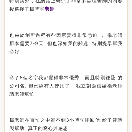
特別講究
,
在網路上研究了非常多命理老師的內容
後選擇了楊
老師
智宇
也由於創辦過程有些因素變得非常急迫
, 楊
老師
原本需要
7-9
天
但也深知我的難處
特別提早幫我
命好
命了
8
個名字我都覺得非常優秀
而且特別鍾愛
的
公司名
,
但已經有人使用了
我立刻寫信給楊老師
請老師幫忙
楊老師在百忙之中卻不到
3
小時立即回信
給了建議
與幫助
真正的窩心與感恩