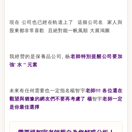
現在
公司也已經在軌道上了
這個公司名
家人與
股東都非常喜歡
且絕對能一帆風順
大展鴻圖
我經營的是保養品公司
,
老師特別提醒公司要加
杨
強
'
水
''
元素
未來有任何需要也一定指名楊
老師
!!!
各位還在
智宇
觀望與猶豫的網友們不要再考慮了
楊
老師一定
智宇
是你最佳選擇