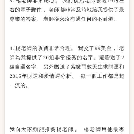
楊老師非常耐心。
我前後給老師發過
封左
3.
10
右的電子郵件，
老師都非常及時地給我提供了最
專業的答案。
老師從來沒有過任何的不耐煩。
楊老師的收費非常合理。
我交了
美金，
老
4.
99
師為我提供了
組非常優秀的名字。還贈送了
20
2
組自選名字。
另外贈送了紫微鬥數天生求財運和
年財運和愛情運分析。
每一個工作都是超
2015
一流的。
我向大家強烈推薦楊老師。
楊老師用他最專